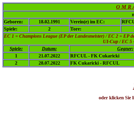
O M R A
n
Geboren:
18.02.1991
Verein(e) im EC:
RFCU
Spiele:
2
Tore:
EC 1
= Champions League (EP der Landesmeister) / EC 2 = EP de
UI-Cup / EC 5 
Spiele:
Datum:
Gegner:
1
21.07.2022
RFCUL - FK Cukaricki
2
28.07.2022
FK Cukaricki - RFCUL
oder klicken Sie