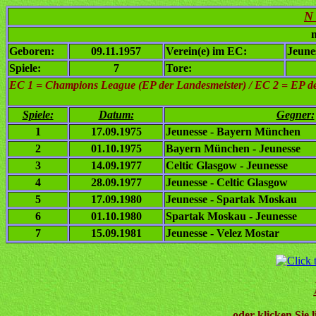
N 
n
Geboren:
09.11.1957
Verein(e) im EC:
Jeune
Spiele:
7
Tore:
EC 1
= Champions League (EP der Landesmeister) / EC 2 = EP de
Spiele:
Datum:
Gegner:
1
17.09.1975
Jeunesse - Bayern München
2
01.10.1975
Bayern München - Jeunesse
3
14.09.1977
Celtic Glasgow - Jeunesse
4
28.09.1977
Jeunesse - Celtic Glasgow
5
17.09.1980
Jeunesse - Spartak Moskau
6
01.10.1980
Spartak Moskau - Jeunesse
7
15.09.1981
Jeunesse - Velez Mostar
oder klicken Sie