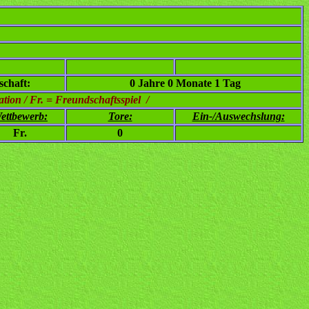
chaft:
0 Jahre 0 Monate 1 Tag
ion / Fr. = Freundschaftsspiel /
ettbewerb:
Tore:
Ein-/Auswechslung:
Fr.
0