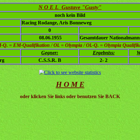
N O E L Gustave "Gusty"
noch kein Bild
Racing Rodange, Aris Bonneweg
0
08.06.1955
Gesamtdauer Nationalmanns
. = EM-Qualifikation / Ol. = Olympia / Ol.-Q. = Olympia Qualifikat
Gegner:
Ergebniss:
W
rg
C.S.S.R. B
2- 2
H O M E
oder klicken Sie links oder benutzen Sie BACK