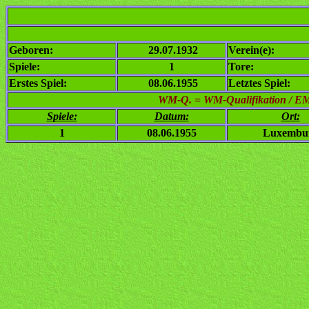
Geboren:
29.07.1932
Verein(e):
Spiele:
1
Tore:
Erstes Spiel:
08.06.1955
Letztes Spiel:
WM-Q. = WM-Qualifikation / EM-Q
Spiele:
Datum:
Ort:
1
08.06.1955
Luxembu