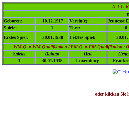
N I C K
n
Geboren:
10.12.1917
Verein(e):
Jeunesse E
Spiele:
1
Tore:
0
Erstes Spiel:
30.01.1938
Letztes Spiel:
30.01.
WM-Q. = WM-Qualifikation / EM-Q. = EM-Qualifikation / Ol. 
Spiele:
Datum:
Ort:
Gegn
1
30.01.1938
Luxemburg
Frankre
oder klicken Sie