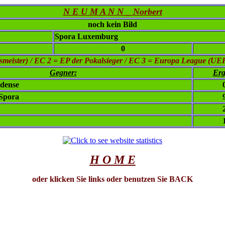
N E U M A N N _ Norbert
noch kein Bild
Spora Luxemburg
0
eister) / EC 2 = EP der Pokalsieger / EC 3 = Europa League (UE
Gegner:
Erg
Odense
 Spora
H O M E
oder klicken Sie links oder benutzen Sie BACK