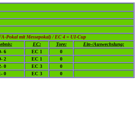
FA-Pokal mit Messepokal) / EC 4 = UI-Cup
ebnis:
EC:
Tore:
Ein-/Auswechslung:
0- 6
EC 1
0
9- 2
EC 1
0
2- 0
EC 3
0
1- 0
EC 3
0