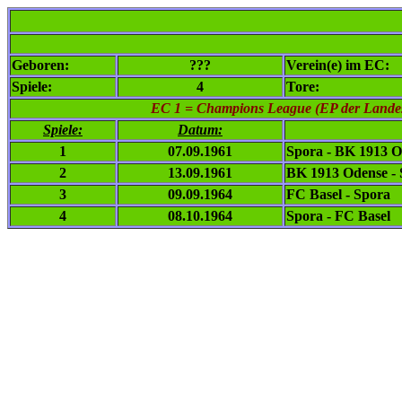
Geboren:
???
Verein(e) im EC:
Spiele:
4
Tore:
EC 1
= Champions League (EP der Landesm
Spiele:
Datum:
1
07.09.1961
Spora - BK 1913 
2
13.09.1961
BK 1913 Odense -
3
09.09.1964
FC Basel - Spora
4
08.10.1964
Spora - FC Basel