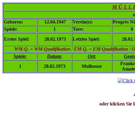
M Ü L L 
n
Geboren:
12.04.1947
Verein(e):
Progrès Ni
Spiele:
1
Tore:
0
Erstes Spiel:
28.02.1973
Letztes Spiel:
28.02.
WM-Q. = WM-Qualifikation / EM-Q. = EM-Qualifikation / Ol. 
Spiele:
Datum:
Ort:
Gegn
Frankr
1
28.02.1973
Mulhouse
Amate
oder klicken Sie