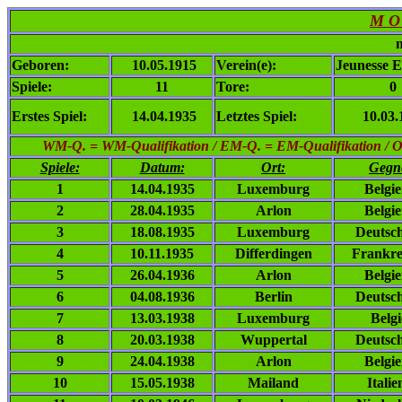
M O 
n
Geboren:
10.05.1915
Verein(e):
Jeunesse E
Spiele:
11
Tore:
0
Erstes Spiel:
14.04.1935
Letztes Spiel:
10.03.
WM-Q. = WM-Qualifikation / EM-Q. = EM-Qualifikation / Ol. 
Spiele:
Datum:
Ort:
Gegn
1
14.04.1935
Luxemburg
Belgi
2
28.04.1935
Arlon
Belgi
3
18.08.1935
Luxemburg
Deutsc
4
10.11.1935
Differdingen
Frankre
5
26.04.1936
Arlon
Belgi
6
04.08.1936
Berlin
Deutsc
7
13.03.1938
Luxemburg
Belg
8
20.03.1938
Wuppertal
Deutsc
9
24.04.1938
Arlon
Belgi
10
15.05.1938
Mailand
Italie