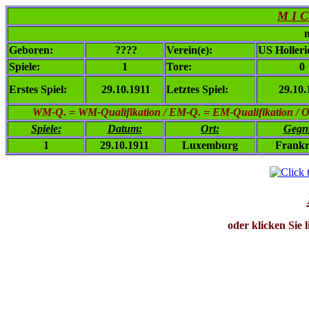
M I C
n
Geboren:
????
Verein(e):
US Holler
Spiele:
1
Tore:
0
Erstes Spiel:
29.10.1911
Letztes Spiel:
29.10.
WM-Q. = WM-Qualifikation / EM-Q. = EM-Qualifikation / Ol. 
Spiele:
Datum:
Ort:
Gegn
1
29.10.1911
Luxemburg
Frankr
oder klicken Sie