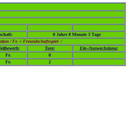
chaft:
0 Jahre 8 Monate 3 Tage
ion / Fr. = Freundschaftsspiel /
ettbewerb:
Tore:
Ein-/Auswechslung:
Fr.
0
Fr.
2