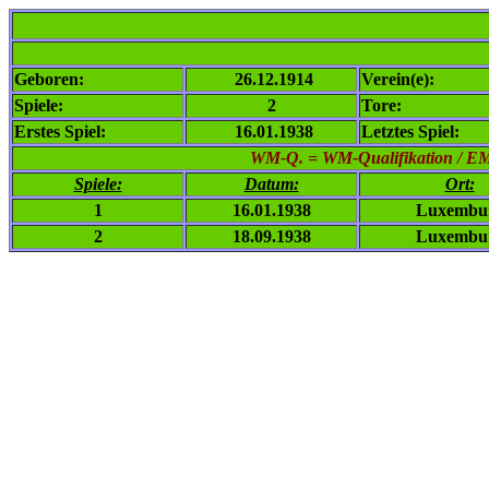
Geboren:
26.12.1914
Verein(e):
Spiele:
2
Tore:
Erstes Spiel:
16.01.1938
Letztes Spiel:
WM-Q. = WM-Qualifikation / EM-Q
Spiele:
Datum:
Ort:
1
16.01.1938
Luxembu
2
18.09.1938
Luxembu