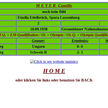
M E Y E R Camille
noch kein Bild
Etzella Ettelbrück, Spora Luxemburg
2
18.09.1938
Gesamtdauer Nationalmanns
. = EM-Qualifikation / Ol. = Olympia / Ol.-Q. = Olympia Qualifikat
Gegner:
Ergebniss:
W
rg
Ungarn
0- 6
rg
Schweiz B
2- 1
H O M E
oder klicken Sie links oder benutzen Sie BACK