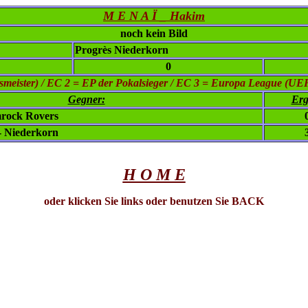
M E N A Ï _ Hakim
noch kein Bild
Progrès Niederkorn
0
eister) / EC 2 = EP der Pokalsieger / EC 3 = Europa League (UE
Gegner:
Erg
mrock Rovers
- Niederkorn
H O M E
oder klicken Sie links oder benutzen Sie BACK