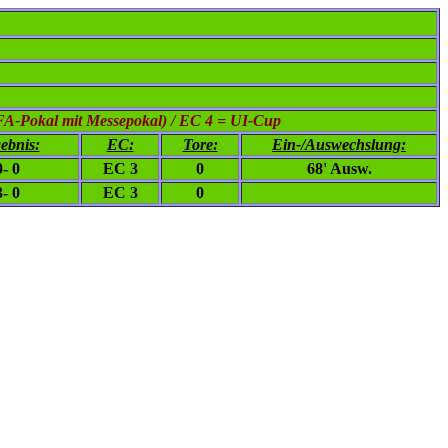
FA-Pokal mit Messepokal) / EC 4 = UI-Cup
ebnis:
EC:
Tore:
Ein-/Auswechslung:
0- 0
EC 3
0
68' Ausw.
3- 0
EC 3
0