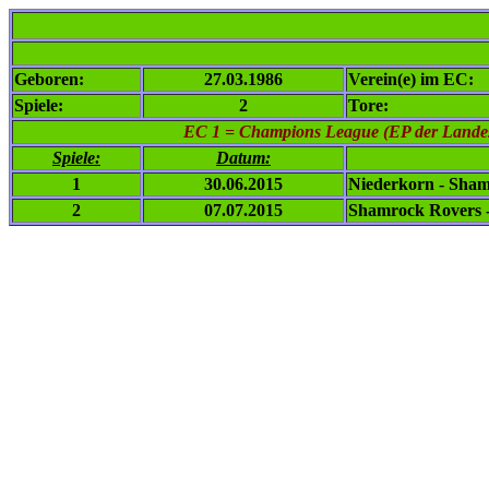
Geboren:
27.03.1986
Verein(e) im EC:
Spiele:
2
Tore:
EC 1
= Champions League (EP der Landesm
Spiele:
Datum:
1
30.06.2015
Niederkorn - Sha
2
07.07.2015
Shamrock Rovers 