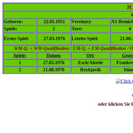
M 
n
Geboren:
22.01.1951
Verein(e):
AS Remich,
Spiele:
2
Tore:
0
Erstes Spiel:
27.03.1976
Letztes Spiel:
21.08.
WM-Q. = WM-Qualifikation / EM-Q. = EM-Qualifikation / Ol. 
Spiele:
Datum:
Ort:
Gegn
1
27.03.1976
Esch/Alzette
Frankre
2
21.08.1976
Reykjavik
Isla
oder klicken Sie