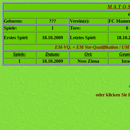
M A T O S
n
Geboren:
???
Verein(e):
FC Mamer
Spiele:
1
Tore:
0
Erstes Spiel:
18.10.2009
Letztes Spiel:
18.10.
EM-VQ. = EM Vor-Qualifikation / UMT
Spiele:
Datum:
Ort:
Gegn
1
18.10.2009
Ness Ziona
Isra
oder klicken Sie