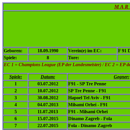
M A R 
Geboren:
18.09.1990
Verein(e) im EC:
F 91 
Spiele:
8
Tore:
EC 1
= Champions League (EP der Landesmeister) / EC 2 = EP de
Spiele:
Datum:
Gegner:
1
03.07.2012
F91 - SP Tre Penne
2
10.07.2012
SP Tre Penne - F91
3
30.08.2012
Hapoel Tel Aviv - F91
4
04.07.2013
Milsami Orhei - F91
5
11.07.2013
F91 - Milsami Orhei
6
15.07.2015
Dinamo Zagreb - Fola
7
22.07.2015
Fola - Dinamo Zagreb