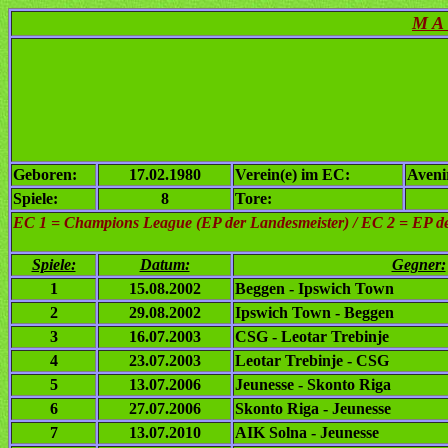
M A 
Geboren:
17.02.1980
Verein(e) im EC:
Aveni
Spiele:
8
Tore:
EC 1
= Champions League (EP der Landesmeister) / EC 2 = EP de
Spiele:
Datum:
Gegner:
1
15.08.2002
Beggen - Ipswich Town
2
29.08.2002
Ipswich Town - Beggen
3
16.07.2003
CSG - Leotar Trebinje
4
23.07.2003
Leotar Trebinje - CSG
5
13.07.2006
Jeunesse - Skonto Riga
6
27.07.2006
Skonto Riga - Jeunesse
7
13.07.2010
AIK Solna - Jeunesse