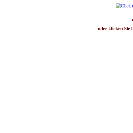
oder klicken Sie