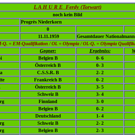
L A H U R E Ferdy (Torwart)
noch kein Bild
Progrès Niederkorn
0
11.11.1959
Gesamtdauer Nationalmanns
. = EM-Qualifikation / Ol. = Olympia / Ol.-Q. = Olympia Qualifikat
Gegner:
Ergebniss:
W
i
Belgien B
0- 6
Österreich B
0- 3
va
C.S.S.R. B
2- 2
tte
Frankreich B
0- 2
z
Österreich B
3- 5
Schweiz B
3- 4
rg
Finnland
3- 0
Belgien B
0- 2
Deutschland
1- 4
rg
Schweiz B
2- 2
rg
Belgien B
2- 3