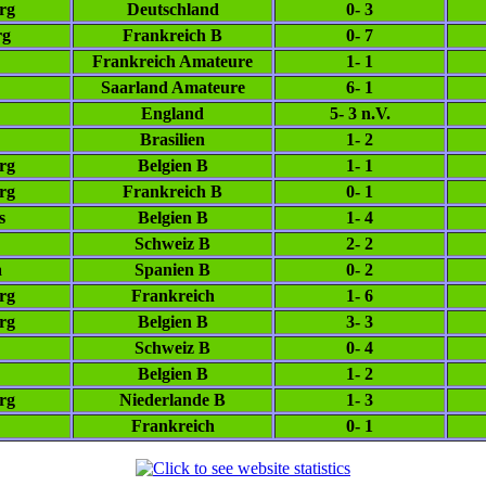
rg
Deutschland
0- 3
rg
Frankreich B
0- 7
Frankreich Amateure
1- 1
Saarland Amateure
6- 1
England
5- 3 n.V.
Brasilien
1- 2
rg
Belgien B
1- 1
rg
Frankreich B
0- 1
s
Belgien B
1- 4
Schweiz B
2- 2
a
Spanien B
0- 2
rg
Frankreich
1- 6
rg
Belgien B
3- 3
Schweiz B
0- 4
Belgien B
1- 2
rg
Niederlande B
1- 3
Frankreich
0- 1