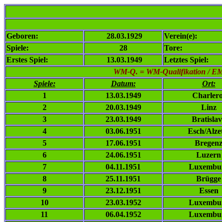
Geboren:
28.03.1929
Verein(e):
Spiele:
28
Tore:
Erstes Spiel:
13.03.1949
Letztes Spiel:
WM-Q. = WM-Qualifikation / EM-Q
Spiele:
Datum:
Ort:
1
13.03.1949
Charlero
2
20.03.1949
Linz
3
23.03.1949
Bratisla
4
03.06.1951
Esch/Alze
5
17.06.1951
Bregen
6
24.06.1951
Luzern
7
04.11.1951
Luxembu
8
25.11.1951
Brügge
9
23.12.1951
Essen
10
23.03.1952
Luxembu
11
06.04.1952
Luxembu