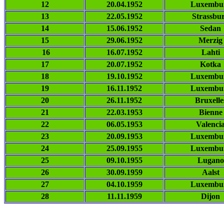
12
20.04.1952
Luxembu
13
22.05.1952
Strassbu
14
15.06.1952
Sedan
15
29.06.1952
Merzig
16
16.07.1952
Lahti
17
20.07.1952
Kotka
18
19.10.1952
Luxembu
19
16.11.1952
Luxembu
20
26.11.1952
Bruxelle
21
22.03.1953
Bienne
22
06.05.1953
Valenci
23
20.09.1953
Luxembu
24
25.09.1955
Luxembu
25
09.10.1955
Lugano
26
30.09.1959
Aalst
27
04.10.1959
Luxembu
28
11.11.1959
Dijon