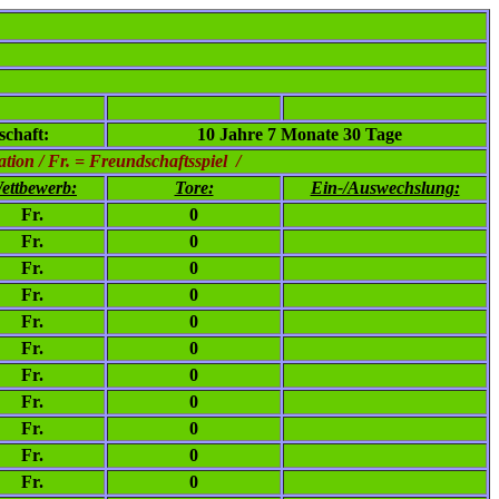
chaft:
10 Jahre 7 Monate 30 Tage
ion / Fr. = Freundschaftsspiel /
ettbewerb:
Tore:
Ein-/Auswechslung:
Fr.
0
Fr.
0
Fr.
0
Fr.
0
Fr.
0
Fr.
0
Fr.
0
Fr.
0
Fr.
0
Fr.
0
Fr.
0