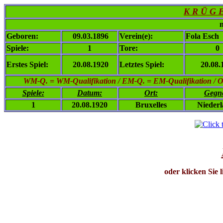
K R Ü G E
n
Geboren:
09.03.1896
Verein(e):
Fola Esch
Spiele:
1
Tore:
0
Erstes Spiel:
20.08.1920
Letztes Spiel:
20.08.
WM-Q. = WM-Qualifikation / EM-Q. = EM-Qualifikation / Ol. 
Spiele:
Datum:
Ort:
Gegn
1
20.08.1920
Bruxelles
Nieder
oder klicken Sie