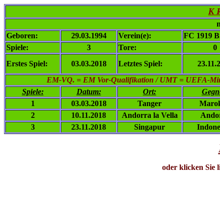
K 
n
Geboren:
29.03.1994
Verein(e):
FC 1919 Bi
Spiele:
3
Tore:
0
Erstes Spiel:
03.03.2018
Letztes Spiel:
23.11.
EM-VQ. = EM Vor-Qualifikation / UMT = UEFA-Mini-
Spiele:
Datum:
Ort:
Gegn
1
03.03.2018
Tanger
Maro
2
10.11.2018
Andorra la Vella
Ando
3
23.11.2018
Singapur
Indone
oder klicken Sie