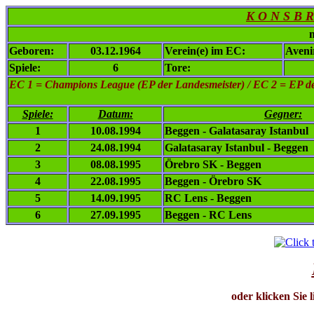
K O N S B R
n
Geboren:
03.12.1964
Verein(e) im EC:
Aveni
Spiele:
6
Tore:
EC 1
= Champions League (EP der Landesmeister) / EC 2 = EP de
Spiele:
Datum:
Gegner:
1
10.08.1994
Beggen - Galatasaray Istanbul
2
24.08.1994
Galatasaray Istanbul - Beggen
3
08.08.1995
Örebro SK - Beggen
4
22.08.1995
Beggen - Örebro SK
5
14.09.1995
RC Lens - Beggen
6
27.09.1995
Beggen - RC Lens
oder klicken Sie