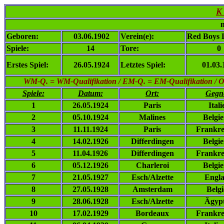
K
n
Geboren:
03.06.1902
Verein(e):
Red Boys D
Spiele:
14
Tore:
0
Erstes Spiel:
26.05.1924
Letztes Spiel:
01.03.
WM-Q. = WM-Qualifikation / EM-Q. = EM-Qualifikation / Ol. 
Spiele:
Datum:
Ort:
Gegn
1
26.05.1924
Paris
Itali
2
05.10.1924
Malines
Belgi
3
11.11.1924
Paris
Frankre
4
14.02.1926
Differdingen
Belgi
5
11.04.1926
Differdingen
Frankre
6
05.12.1926
Charleroi
Belgi
7
21.05.1927
Esch/Alzette
Engl
8
27.05.1928
Amsterdam
Belg
9
28.06.1928
Esch/Alzette
Ägyp
10
17.02.1929
Bordeaux
Frankre