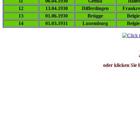
11
06.04.1930
Genua
Italie
12
13.04.1930
Differdingen
Frankre
13
01.06.1930
Brügge
Belgi
14
01.03.1931
Luxemburg
Belgi
oder klicken Sie