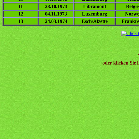
11
28.10.1973
Libramont
Belgi
12
04.11.1973
Luxemburg
Norwe
13
24.03.1974
Esch/Alzette
Frankre
oder klicken Sie