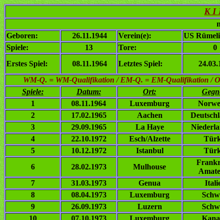
K I
n
Geboren:
26.11.1944
Verein(e):
US Rümeli
Spiele:
13
Tore:
0
Erstes Spiel:
08.11.1964
Letztes Spiel:
24.03.
WM-Q. = WM-Qualifikation / EM-Q. = EM-Qualifikation / Ol. 
Spiele:
Datum:
Ort:
Gegn
1
08.11.1964
Luxemburg
Norwe
2
17.02.1965
Aachen
Deutsch
3
29.09.1965
La Haye
Niederl
4
22.10.1972
Esch/Alzette
Türk
5
10.12.1972
Istanbul
Türk
Frankr
6
28.02.1973
Mulhouse
Amate
7
31.03.1973
Genua
Itali
8
08.04.1973
Luxemburg
Schw
9
26.09.1973
Luzern
Schw
10
07.10.1973
Luxemburg
Kana