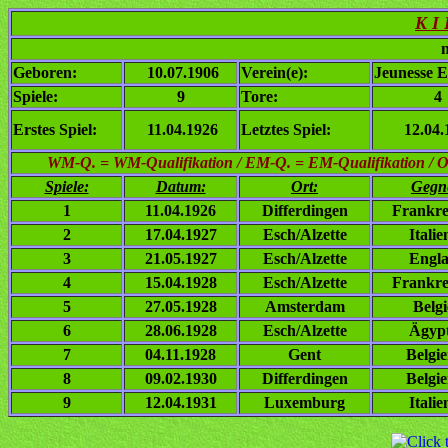
K I
n
Geboren:
10.07.1906
Verein(e):
Jeunesse E
Spiele:
9
Tore:
4
Erstes Spiel:
11.04.1926
Letztes Spiel:
12.04.
WM-Q. = WM-Qualifikation / EM-Q. = EM-Qualifikation / Ol. 
Spiele:
Datum:
Ort:
Gegn
1
11.04.1926
Differdingen
Frankre
2
17.04.1927
Esch/Alzette
Italie
3
21.05.1927
Esch/Alzette
Engl
4
15.04.1928
Esch/Alzette
Frankre
5
27.05.1928
Amsterdam
Belg
6
28.06.1928
Esch/Alzette
Ägyp
7
04.11.1928
Gent
Belgi
8
09.02.1930
Differdingen
Belgi
9
12.04.1931
Luxemburg
Italie