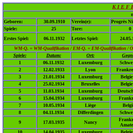
K I E F 
n
Geboren:
30.09.1910
Verein(e):
Progrès Ni
Spiele:
25
Tore:
0
Erstes Spiel:
06.11.1932
Letztes Spiel:
24.05.
WM-Q. = WM-Qualifikation / EM-Q. = EM-Qualifikation / Ol. 
Spiele:
Datum:
Ort:
Gegn
1
06.11.1932
Luxemburg
Schwe
2
12.02.1933
Lyon
Frankre
3
21.01.1934
Luxemburg
Belgi
4
25.02.1934
Bruxelles
Belgi
5
11.03.1934
Luxemburg
Deutsc
6
15.04.1934
Luxemburg
Frankr
7
10.05.1934
Liège
Belg
8
04.11.1934
Differdingen
Schwe
Frankr
9
17.03.1935
Nancy
Amate
10
14.04.1935
Luxemburg
Belgi