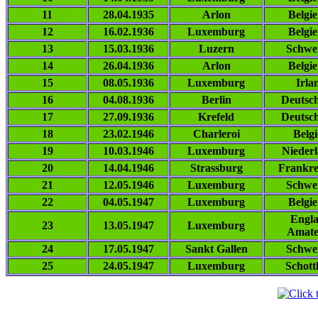
11
28.04.1935
Arlon
Belgi
12
16.02.1936
Luxemburg
Belgi
13
15.03.1936
Luzern
Schwe
14
26.04.1936
Arlon
Belgi
15
08.05.1936
Luxemburg
Irla
16
04.08.1936
Berlin
Deutsc
17
27.09.1936
Krefeld
Deutsc
18
23.02.1946
Charleroi
Belg
19
10.03.1946
Luxemburg
Nieder
20
14.04.1946
Strassburg
Frankre
21
12.05.1946
Luxemburg
Schwe
22
04.05.1947
Luxemburg
Belgi
Engl
23
13.05.1947
Luxemburg
Amate
24
17.05.1947
Sankt Gallen
Schwe
25
24.05.1947
Luxemburg
Schott