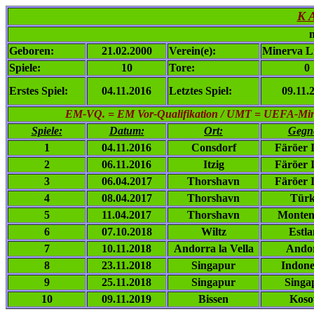
K A
n
Geboren:
21.02.2000
Verein(e):
Minerva L
Spiele:
10
Tore:
0
Erstes Spiel:
04.11.2016
Letztes Spiel:
09.11.
EM-VQ. = EM Vor-Qualifikation / UMT = UEFA-Mini-
Spiele:
Datum:
Ort:
Gegn
1
04.11.2016
Consdorf
Färöer 
2
06.11.2016
Itzig
Färöer 
3
06.04.2017
Thorshavn
Färöer 
4
08.04.2017
Thorshavn
Türk
5
11.04.2017
Thorshavn
Monten
6
07.10.2018
Wiltz
Estl
7
10.11.2018
Andorra la Vella
Ando
8
23.11.2018
Singapur
Indone
9
25.11.2018
Singapur
Singa
10
09.11.2019
Bissen
Koso