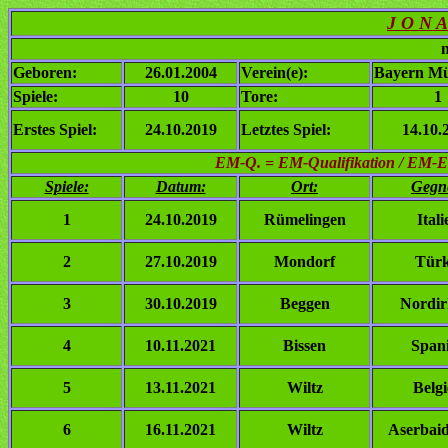
J O N A
n
Geboren:
26.01.2004
Verein(e):
Bayern Mü
Spiele:
10
Tore:
1
Erstes Spiel:
24.10.2019
Letztes Spiel:
14.10.
EM-Q. = EM-Qualifikation / EM-
Spiele:
Datum:
Ort:
Gegn
1
24.10.2019
Rümelingen
Itali
2
27.10.2019
Mondorf
Türk
3
30.10.2019
Beggen
Nordir
4
10.11.2021
Bissen
Span
5
13.11.2021
Wiltz
Belg
6
16.11.2021
Wiltz
Aserbai