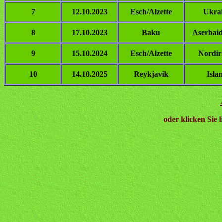
7
12.10.2023
Esch/Alzette
Ukra
8
17.10.2023
Baku
Aserbai
9
15.10.2024
Esch/Alzette
Nordir
10
14.10.2025
Reykjavik
Isla
oder klicken Sie