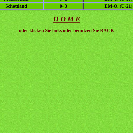
Schottland
0- 3
EM-Q. (U-21)
H O M E
oder klicken Sie links oder benutzen Sie BACK