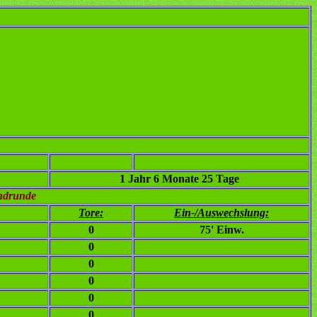
1 Jahr 6 Monate 25 Tage
ndrunde
Tore:
Ein-/Auswechslung:
0
75' Einw.
0
0
0
0
0