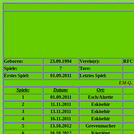
Geboren:
23.09.1994
Verein(e):
RFC
Spiele:
7
Tore:
Erstes Spiel:
01.09.2011
Letztes Spiel:
EM-Q. 
Spiele:
Datum:
Ort:
1
01.09.2011
Esch/Alzette
2
11.11.2011
Eskisehir
3
13.11.2011
Eskisehir
4
16.11.2011
Eskisehir
5
13.10.2012
Grevenmacher
6
16.10.2012
Käerjéng