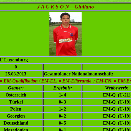
J A C K S O N _ Giuliano
U Luxemburg
0
25.03.2013
Gesamtdauer Nationalmannschaft:
= EM-Qualifikation / EM-EL. = EM-Eliterunde / EM-EN. = EM-E
Gegner:
Ergebnis:
Wettbewerb:
Österreich
1- 4
EM-Q. (U-21)
Türkei
0- 3
EM-Q. (U-19)
Polen
1- 2
EM-Q. (U-19)
Georgien
0- 2
EM-Q. (U-19)
Deutschland
0- 5
EM-Q. (U-19)
Mazedonien
0- 1
EM-Q. (U-19)