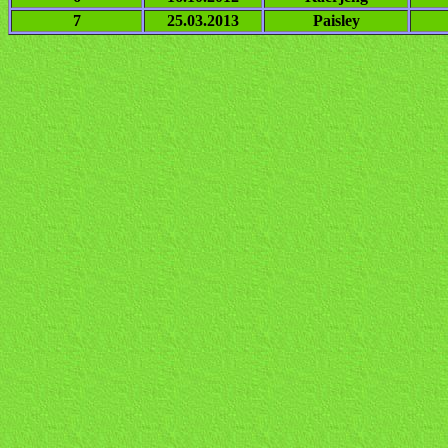
7
25.03.2013
Paisley