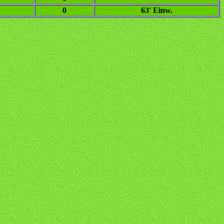
0
63' Einw.