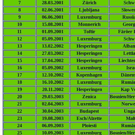
7
28.03.2001
Zürich
Schw
8
02.06.2001
Ljubljana
Slowe
9
06.06.2001
Luxemburg
Russl
10
15.08.2001
Monnerich
Georg
11
01.09.2001
Toftir
Färöer 
12
05.09.2001
Luxemburg
Schw
13
13.02.2002
Hesperingen
Alban
14
27.03.2002
Hesperingen
Lettl
15
17.04.2002
Hesperingen
Liechten
16
05.09.2002
Luxemburg
Isra
17
12.10.2002
Kopenhagen
Dänem
18
16.10.2002
Luxemburg
Rumän
19
20.11.2002
Hesperingen
Kap V
20
29.03.2003
Zenica
Bosnien/He
21
02.04.2003
Luxemburg
Norwe
22
30.04.2003
Budapest
Unga
23
19.08.2003
Esch/Alzette
Mal
24
06.09.2003
Ploiesti
Rumän
25
10.09.2003
Luxemburg
Bosnien/He