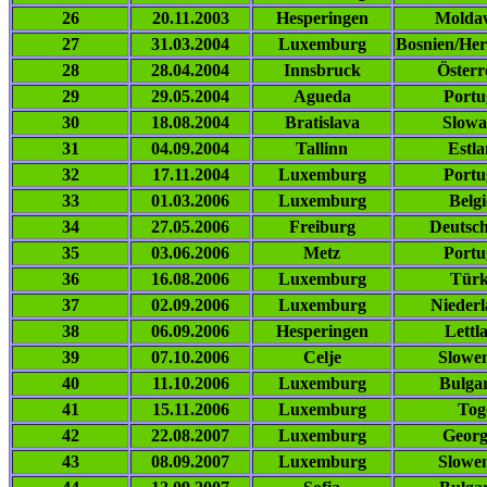
26
20.11.2003
Hesperingen
Molda
27
31.03.2004
Luxemburg
Bosnien/He
28
28.04.2004
Innsbruck
Österr
29
29.05.2004
Agueda
Portu
30
18.08.2004
Bratislava
Slowa
31
04.09.2004
Tallinn
Estl
32
17.11.2004
Luxemburg
Portu
33
01.03.2006
Luxemburg
Belg
34
27.05.2006
Freiburg
Deutsc
35
03.06.2006
Metz
Portu
36
16.08.2006
Luxemburg
Türk
37
02.09.2006
Luxemburg
Nieder
38
06.09.2006
Hesperingen
Lettl
39
07.10.2006
Celje
Slowe
40
11.10.2006
Luxemburg
Bulga
41
15.11.2006
Luxemburg
Tog
42
22.08.2007
Luxemburg
Georg
43
08.09.2007
Luxemburg
Slowe