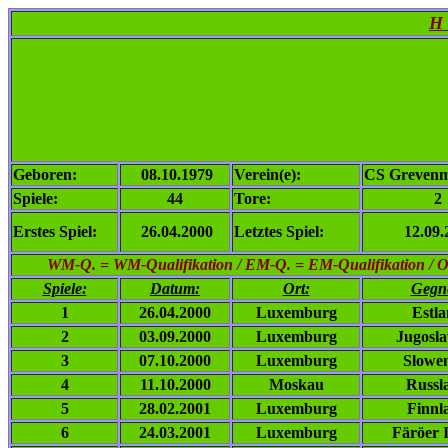
H 
Geboren:
08.10.1979
Verein(e):
CS Grevenm
Spiele:
44
Tore:
2
Erstes Spiel:
26.04.2000
Letztes Spiel:
12.09.
WM-Q. = WM-Qualifikation / EM-Q. = EM-Qualifikation / Ol. 
Spiele:
Datum:
Ort:
Gegn
1
26.04.2000
Luxemburg
Estl
2
03.09.2000
Luxemburg
Jugosl
3
07.10.2000
Luxemburg
Slowe
4
11.10.2000
Moskau
Russl
5
28.02.2001
Luxemburg
Finnl
6
24.03.2001
Luxemburg
Färöer 