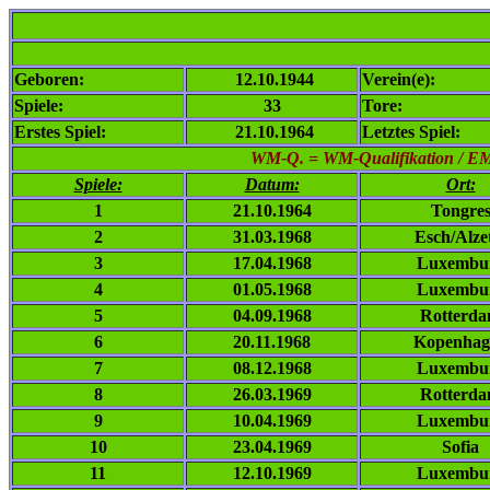
Geboren:
12.10.1944
Verein(e):
Spiele:
33
Tore:
Erstes Spiel:
21.10.1964
Letztes Spiel:
WM-Q. = WM-Qualifikation / EM-Q
Spiele:
Datum:
Ort:
1
21.10.1964
Tongre
2
31.03.1968
Esch/Alze
3
17.04.1968
Luxembu
4
01.05.1968
Luxembu
5
04.09.1968
Rotterd
6
20.11.1968
Kopenhag
7
08.12.1968
Luxembu
8
26.03.1969
Rotterd
9
10.04.1969
Luxembu
10
23.04.1969
Sofia
11
12.10.1969
Luxembu