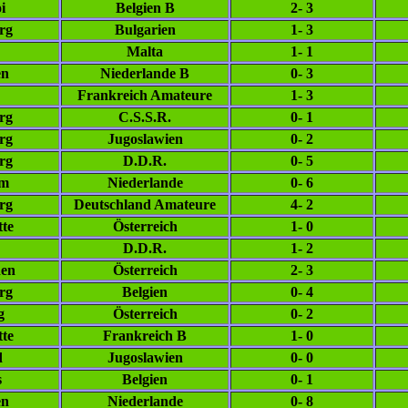
i
Belgien B
2- 3
rg
Bulgarien
1- 3
Malta
1- 1
en
Niederlande B
0- 3
Frankreich Amateure
1- 3
rg
C.S.S.R.
0- 1
rg
Jugoslawien
0- 2
rg
D.D.R.
0- 5
am
Niederlande
0- 6
rg
Deutschland Amateure
4- 2
tte
Österreich
1- 0
D.D.R.
1- 2
hen
Österreich
2- 3
rg
Belgien
0- 4
g
Österreich
0- 2
tte
Frankreich B
1- 0
d
Jugoslawien
0- 0
s
Belgien
0- 1
en
Niederlande
0- 8