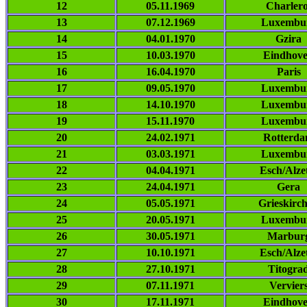
12
05.11.1969
Charlero
13
07.12.1969
Luxembu
14
04.01.1970
Gzira
15
10.03.1970
Eindhov
16
16.04.1970
Paris
17
09.05.1970
Luxembu
18
14.10.1970
Luxembu
19
15.11.1970
Luxembu
20
24.02.1971
Rotterd
21
03.03.1971
Luxembu
22
04.04.1971
Esch/Alze
23
24.04.1971
Gera
24
05.05.1971
Grieskirc
25
20.05.1971
Luxembu
26
30.05.1971
Marbur
27
10.10.1971
Esch/Alze
28
27.10.1971
Titogra
29
07.11.1971
Vervier
30
17.11.1971
Eindhov