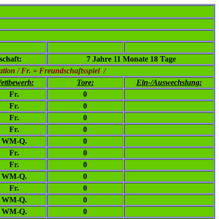
chaft:
7 Jahre 11 Monate 18 Tage
ion / Fr. = Freundschaftsspiel /
ettbewerb:
Tore:
Ein-/Auswechslung:
Fr.
0
Fr.
0
Fr.
0
Fr.
0
WM-Q.
0
Fr.
0
Fr.
0
WM-Q.
0
Fr.
0
WM-Q.
0
WM-Q.
0