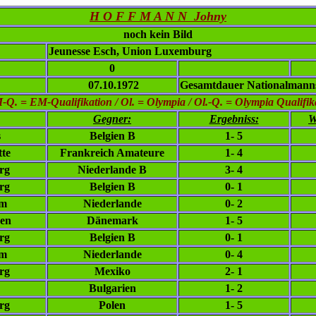
H O F F M A N N Johny
noch kein Bild
Jeunesse Esch, Union Luxemburg
0
07.10.1972
Gesamtdauer Nationalmanns
. = EM-Qualifikation / Ol. = Olympia / Ol.-Q. = Olympia Qualifikat
Gegner:
Ergebniss:
W
s
Belgien B
1- 5
tte
Frankreich Amateure
1- 4
rg
Niederlande B
3- 4
rg
Belgien B
0- 1
am
Niederlande
0- 2
en
Dänemark
1- 5
rg
Belgien B
0- 1
am
Niederlande
0- 4
rg
Mexiko
2- 1
Bulgarien
1- 2
rg
Polen
1- 5