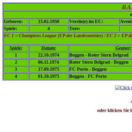
H A 
n
Geboren:
15.02.1950
Verein(e) im EC:
Aveni
Spiele:
4
Tore:
EC 1
= Champions League (EP der Landesmeister) / EC 2 = EP de
Spiele:
Datum:
Gegner:
1
22.10.1974
Beggen - Roter Stern Belgrad
2
06.11.1974
Roter Stern Belgrad - Beggen
3
17.09.1975
FC Porto - Beggen
4
01.10.1975
Beggen - FC Porto
oder klicken Sie