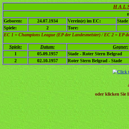
H A L 
n
Geboren:
24.07.1934
Verein(e) im EC:
Stade
Spiele:
2
Tore:
EC 1
= Champions League (EP der Landesmeister) / EC 2 = EP de
Spiele:
Datum:
Gegner:
1
05.09.1957
Stade - Roter Stern Belgrad
2
02.10.1957
Roter Stern Belgrad - Stade
oder klicken Sie