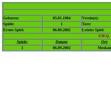
Geboren:
05.01.1984
Verein(e):
Spiele:
1
Tore:
Erstes Spiel:
06.09.2002
Letztes Spiel:
EM-Q. 
Spiele:
Datum:
Ort:
1
06.09.2002
Moska