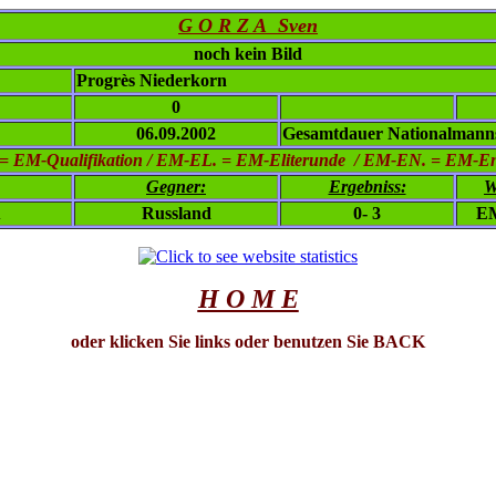
G O R Z A Sven
noch kein Bild
Progrès Niederkorn
0
06.09.2002
Gesamtdauer Nationalmanns
= EM-Qualifikation / EM-EL. = EM-Eliterunde / EM-EN. = EM-E
Gegner:
Ergebniss:
W
u
Russland
0- 3
EM
H O M E
oder klicken Sie links oder benutzen Sie BACK