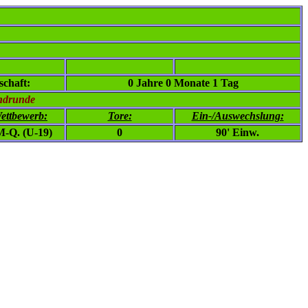
chaft:
0 Jahre 0 Monate 1 Tag
ndrunde
ettbewerb:
Tore:
Ein-/Auswechslung:
-Q. (U-19)
0
90' Einw.