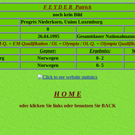
F E Y D E R Patrick
noch kein Bild
Progrès Niederkorn, Union Luxemburg
0
26.04.1995
Gesamtdauer Nationalmanns
. = EM-Qualifikation / Ol. = Olympia / Ol.-Q. = Olympia Qualifikat
Gegner:
Ergebniss:
W
rg
Norwegen
0- 2
Norwegen
0- 5
H O M E
oder klicken Sie links oder benutzen Sie BACK