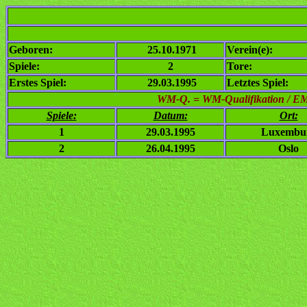
Geboren:
25.10.1971
Verein(e):
Spiele:
2
Tore:
Erstes Spiel:
29.03.1995
Letztes Spiel:
WM-Q. = WM-Qualifikation / EM-Q
Spiele:
Datum:
Ort:
1
29.03.1995
Luxembu
2
26.04.1995
Oslo