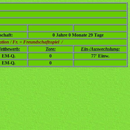
chaft:
0 Jahre 0 Monate 29 Tage
ion / Fr. = Freundschaftsspiel /
ettbewerb:
Tore:
Ein-/Auswechslung:
EM-Q.
0
77' Einw.
EM-Q.
0