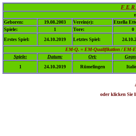
F E R 
n
Geboren:
19.08.2003
Verein(e):
Etzella Et
Spiele:
1
Tore:
0
Erstes Spiel:
24.10.2019
Letztes Spiel:
24.10.
EM-Q. = EM-Qualifikation / EM-
Spiele:
Datum:
Ort:
Gegn
1
24.10.2019
Rümelingen
Itali
oder klicken Sie