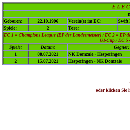
E L E C
n
Geboren:
22.10.1996
Verein(e) im EC:
Swift
Spiele:
2
Tore:
EC 1
= Champions League (EP der Landesmeister) / EC 2 = EP de
UI-Cup / EC 5 
Spiele:
Datum:
Gegner:
1
08.07.2021
NK Domzale - Hesperingen
2
15.07.2021
Hesperingen - NK Domzale
oder klicken Sie