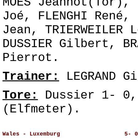
MOES Jeannot(Tor), 
Joé, FLENGHI René, 
Jean, TRIERWEILER L
DUSSIER Gilbert, BR
Pierrot.
Trainer:
LEGRAND Gi
Tore:
Dussier 1- 0,
(Elfmeter).
Wales - Luxemburg                   5- 0