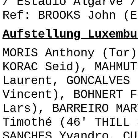
/ Estadio Algarve /
Ref: BROOKS John (E
Aufstellung Luxembu
MORIS Anthony (Tor)
KORAC Seid), MAHMUT
Laurent, GONCALVES 
Vincent), BOHNERT F
Lars), BARREIRO MAR
Timothé (46' THILL 
SANCHES Yvandro, CU