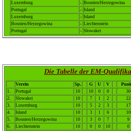
Luxemburg
-
Bosnien/Herzegowina
Portugal
-
Island
Luxemburg
-
Island
Bosnien/Herzegowina
-
Liechtenstein
Portugal
-
Slowakei
Die Tabelle der EM-Qualifika
Verein
Sp.
G
U
V
Punk
1
.
Portugal
10
10
0
0
30
2
.
Slowakei
10
7
1
2
22
3.
Luxemburg
10
5
2
3
17
4
.
Island
10
3
1
6
10
5
.
Bosnien/Herzegowina
10
3
0
7
9
6
.
Liechtenstein
10
0
0
10
0