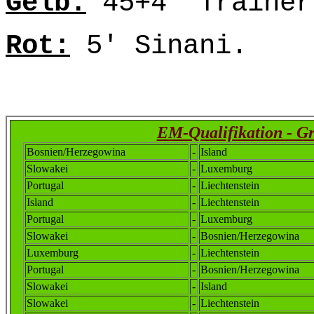
Gelb:
45+4' Trainer
Rot:
5' Sinani.
EM-Qualifikation - G
Bosnien/Herzegowina
-
Island
Slowakei
-
Luxemburg
Portugal
-
Liechtenstein
Island
-
Liechtenstein
Portugal
-
Luxemburg
Slowakei
-
Bosnien/Herzegowina
Luxemburg
-
Liechtenstein
Portugal
-
Bosnien/Herzegowina
Slowakei
-
Island
Slowakei
-
Liechtenstein