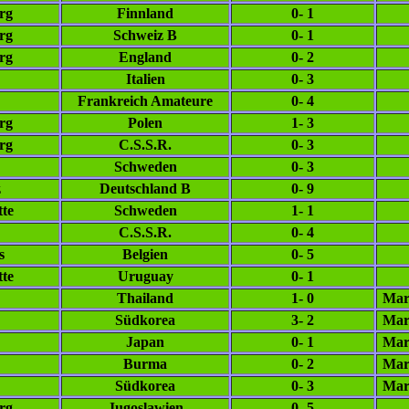
rg
Finnland
0- 1
rg
Schweiz B
0- 1
rg
England
0- 2
Italien
0- 3
Frankreich Amateure
0- 4
rg
Polen
1- 3
rg
C.S.S.R.
0- 3
Schweden
0- 3
z
Deutschland B
0- 9
tte
Schweden
1- 1
C.S.S.R.
0- 4
s
Belgien
0- 5
tte
Uruguay
0- 1
Thailand
1- 0
Mar
Südkorea
3- 2
Mar
Japan
0- 1
Mar
Burma
0- 2
Mar
Südkorea
0- 3
Mar
rg
Jugoslawien
0- 5