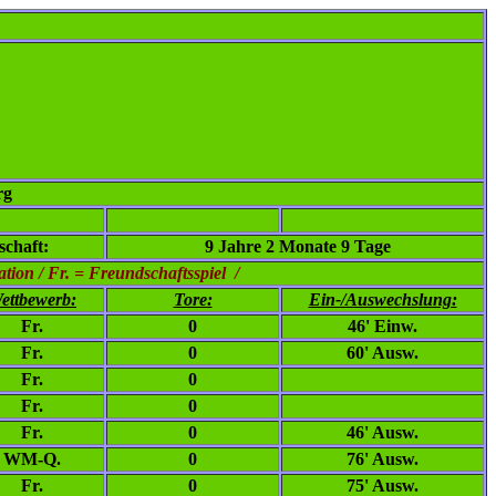
rg
chaft:
9 Jahre 2 Monate 9 Tage
ion / Fr. = Freundschaftsspiel /
ettbewerb:
Tore:
Ein-/Auswechslung:
Fr.
0
46' Einw.
Fr.
0
60' Ausw.
Fr.
0
Fr.
0
Fr.
0
46' Ausw.
WM-Q.
0
76' Ausw.
Fr.
0
75' Ausw.