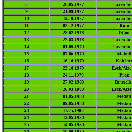
8
26.05.1977
Luxembu
9
21.09.1977
Luxembu
10
12.10.1977
Luxembu
11
03.12.1977
Rom
12
28.02.1978
Dijon
13
22.03.1978
Luxembu
14
01.05.1979
Luxembu
15
07.06.1979
Malmö
16
16.10.1979
Koblen
17
23.10.1979
Esch/Alze
18
24.11.1979
Prag
19
27.02.1980
Bruxelle
20
26.03.1980
Esch/Alze
21
01.05.1980
Medan
22
09.05.1980
Medan
23
11.05.1980
Medan
24
13.05.1980
Medan
25
14.05.1980
Medan
26
10.09.1980
Luxembu