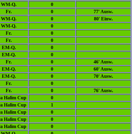
WM-Q.
0
Fr.
0
77' Ausw.
WM-Q.
0
80' Einw.
WM-Q.
0
Fr.
0
Fr.
0
EM-Q.
0
EM-Q.
0
Fr.
0
46' Ausw.
EM-Q.
0
60' Ausw.
EM-Q.
0
70' Ausw.
Fr.
0
Fr.
0
76' Ausw.
a Halim Cup
0
a Halim Cup
1
a Halim Cup
0
a Halim Cup
0
a Halim Cup
0
WM-Q.
0