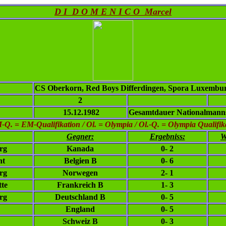
D I D O M E N I C O Marcel
CS Oberkorn, Red Boys Differdingen, Spora Luxembu
2
15.12.1982
Gesamtdauer Nationalmanns
. = EM-Qualifikation / Ol. = Olympia / Ol.-Q. = Olympia Qualifikat
Gegner:
Ergebniss:
W
rg
Kanada
0- 2
nt
Belgien B
0- 6
rg
Norwegen
2- 1
tte
Frankreich B
1- 3
rg
Deutschland B
0- 5
England
0- 5
Schweiz B
0- 3