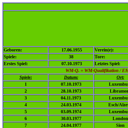
Geboren:
17.06.1955
Verein(e):
Spiele:
38
Tore:
Erstes Spiel:
07.10.1973
Letztes Spiel:
WM-Q. = WM-Qualifikation / EM-Q
Spiele:
Datum:
Ort:
1
07.10.1973
Luxembu
2
28.10.1973
Libramo
3
04.11.1973
Luxembu
4
24.03.1974
Esch/Alze
5
03.09.1974
Luxembu
6
30.03.1977
London
7
24.04.1977
Sion