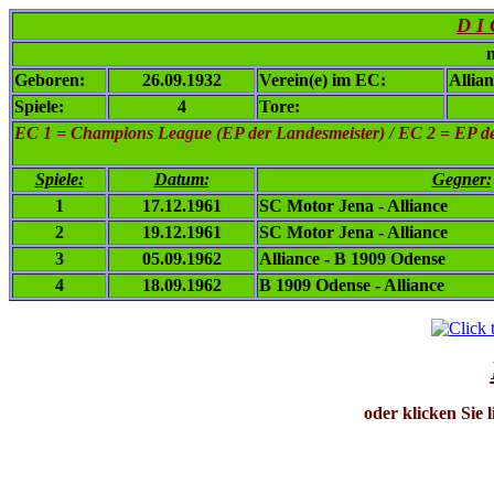
D I 
n
Geboren:
26.09.1932
Verein(e) im EC:
Allia
Spiele:
4
Tore:
EC 1
= Champions League (EP der Landesmeister) / EC 2 = EP de
Spiele:
Datum:
Gegner:
1
17.12.1961
SC Motor Jena - Alliance
2
19.12.1961
SC Motor Jena - Alliance
3
05.09.1962
Alliance - B 1909 Odense
4
18.09.1962
B 1909 Odense - Alliance
oder klicken Sie