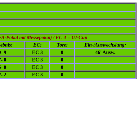
FA-Pokal mit Messepokal) / EC 4 = UI-Cup
ebnis:
EC:
Tore:
Ein-/Auswechslung:
0- 9
EC 3
0
46' Ausw.
7- 0
EC 3
0
5- 0
EC 3
0
2- 2
EC 3
0