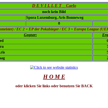
D E V I L L E T _ Carlo
noch kein Bild
Spora Luxemburg, Aris Bonneweg
0
eister) / EC 2 = EP der Pokalsieger / EC 3 = Europa League (UE
Gegner:
Erg
ted
ora
ris
aag
H O M E
oder klicken Sie links oder benutzen Sie BACK