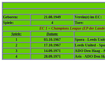
Geboren:
21.08.1949
Verein(e) im EC:
Spiele:
4
Tore:
EC 1
= Champions League (EP der Landesm
Spiele:
Datum:
1
03.10.1967
Spora - Leeds Uni
2
17.10.1967
Leeds United - Sp
3
14.09.1971
ADO Den Haag - A
4
28.09.1971
Aris - ADO Den H