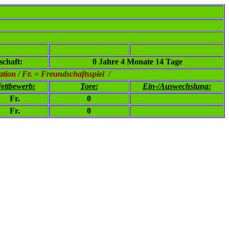
chaft:
0 Jahre 4 Monate 14 Tage
ion / Fr. = Freundschaftsspiel /
ettbewerb:
Tore:
Ein-/Auswechslung:
Fr.
0
Fr.
0