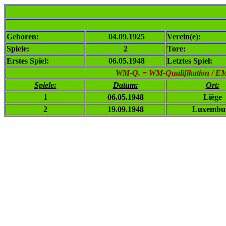
Geboren:
04.09.1925
Verein(e):
Spiele:
2
Tore:
Erstes Spiel:
06.05.1948
Letztes Spiel:
WM-Q. = WM-Qualifikation / EM-Q
Spiele:
Datum:
Ort:
1
06.05.1948
Liège
2
19.09.1948
Luxembu