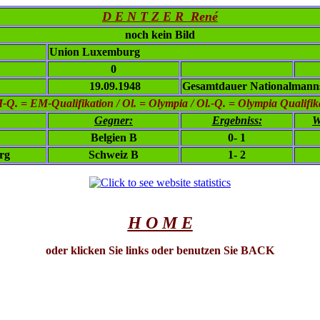
D E N T Z E R René
noch kein Bild
Union Luxemburg
0
19.09.1948
Gesamtdauer Nationalmanns
. = EM-Qualifikation / Ol. = Olympia / Ol.-Q. = Olympia Qualifikat
Gegner:
Ergebniss:
W
Belgien B
0- 1
rg
Schweiz B
1- 2
H O M E
oder klicken Sie links oder benutzen Sie BACK