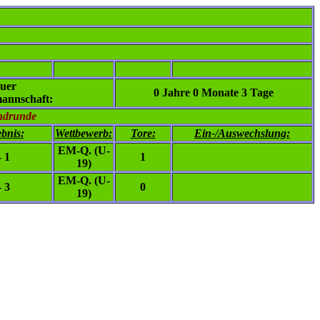
uer
0 Jahre 0 Monate 3 Tage
annschaft:
ndrunde
bnis:
Wettbewerb:
Tore:
Ein-/Auswechslung:
EM-Q. (U-
- 1
1
19)
EM-Q. (U-
- 3
0
19)