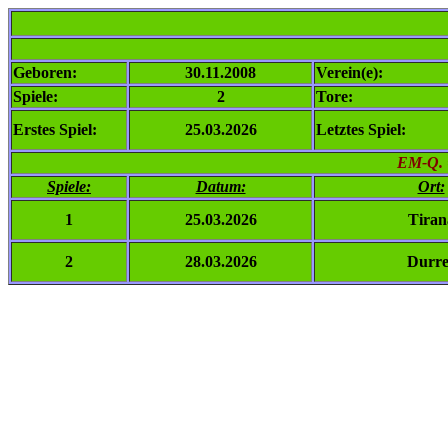
Geboren:
30.11.2008
Verein(e):
Spiele:
2
Tore:
Erstes Spiel:
25.03.2026
Letztes Spiel:
EM-Q. 
Spiele:
Datum:
Ort:
1
25.03.2026
Tiran
2
28.03.2026
Durre