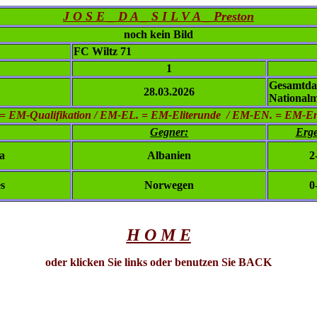
J O S E _ D A _ S I L V A _ Preston
noch kein Bild
FC Wiltz 71
1
Gesamtda
28.03.2026
Nationalm
= EM-Qualifikation / EM-EL. = EM-Eliterunde / EM-EN. = EM-E
Gegner:
Erge
a
Albanien
2
s
Norwegen
0
H O M E
oder klicken Sie links oder benutzen Sie BACK