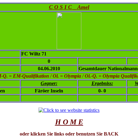
C O S I C _ Amel
FC Wiltz 71
0
04.06.2010
Gesamtdauer Nationalmanns
. = EM-Qualifikation / Ol. = Olympia / Ol.-Q. = Olympia Qualifikat
Gegner:
Ergebniss:
W
gen
Färöer Inseln
0- 0
H O M E
oder klicken Sie links oder benutzen Sie BACK