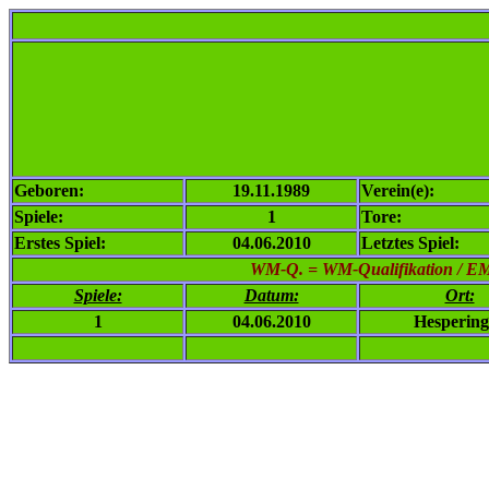
Geboren:
19.11.1989
Verein(e):
Spiele:
1
Tore:
Erstes Spiel:
04.06.2010
Letztes Spiel:
WM-Q. = WM-Qualifikation / EM-Q
Spiele:
Datum:
Ort:
1
04.06.2010
Hesperin