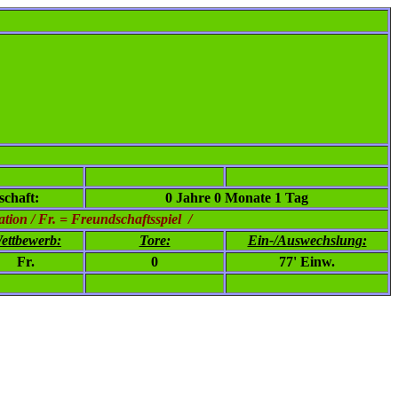
chaft:
0 Jahre 0 Monate 1 Tag
ion / Fr. = Freundschaftsspiel /
ettbewerb:
Tore:
Ein-/Auswechslung:
Fr.
0
77' Einw.