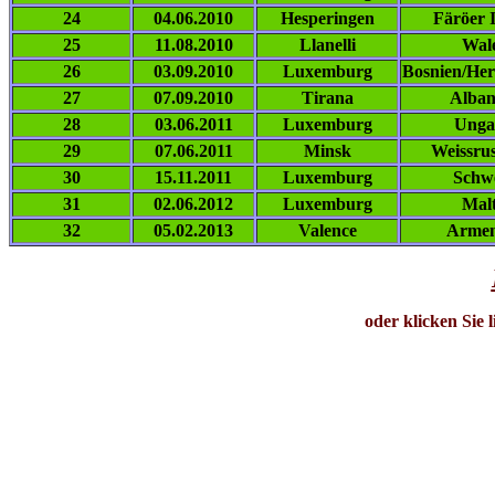
24
04.06.2010
Hesperingen
Färöer 
25
11.08.2010
Llanelli
Wal
26
03.09.2010
Luxemburg
Bosnien/He
27
07.09.2010
Tirana
Alban
28
03.06.2011
Luxemburg
Unga
29
07.06.2011
Minsk
Weissru
30
15.11.2011
Luxemburg
Schw
31
02.06.2012
Luxemburg
Mal
32
05.02.2013
Valence
Armen
oder klicken Sie