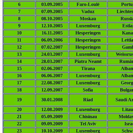
6
03.09.2005
Faro-Loulé
Portu
7
07.09.2005
Vaduz
Liechten
8
08.10.2005
Moskau
Russl
9
12.10.2005
Luxemburg
Estl
10
16.11.2005
Hesperingen
Kana
11
06.09.2006
Hesperingen
Lettl
12
07.02.2007
Hesperingen
Gamb
13
24.03.2007
Luxemburg
Weissru
14
28.03.2007
Piatra Neamt
Rumän
15
02.06.2007
Tirana
Alban
16
06.06.2007
Luxemburg
Alban
17
22.08.2007
Luxemburg
Georg
18
12.09.2007
Sofia
Bulga
19
30.01.2008
Riad
Saudi A
20
12.08.2009
Luxemburg
Lita
21
05.09.2009
Chisinau
Molda
22
09.09.2009
Tel Aviv
Isra
23
10.10.2009
Luxemburg
Schw