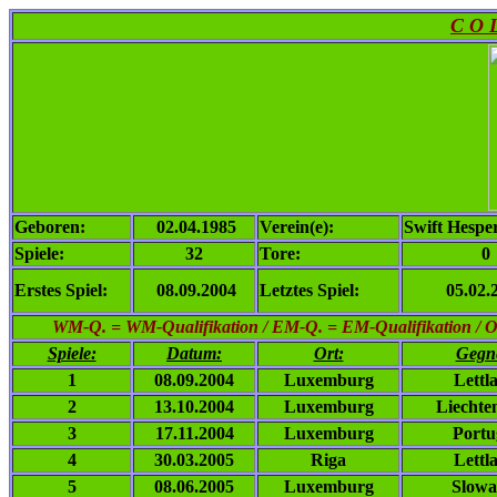
C O 
Geboren:
02.04.1985
Verein(e):
Swift Hespe
Spiele:
32
Tore:
0
Erstes Spiel:
08.09.2004
Letztes Spiel:
05.02.
WM-Q. = WM-Qualifikation / EM-Q. = EM-Qualifikation / Ol. 
Spiele:
Datum:
Ort:
Gegn
1
08.09.2004
Luxemburg
Lettl
2
13.10.2004
Luxemburg
Liechten
3
17.11.2004
Luxemburg
Portu
4
30.03.2005
Riga
Lettl
5
08.06.2005
Luxemburg
Slowa