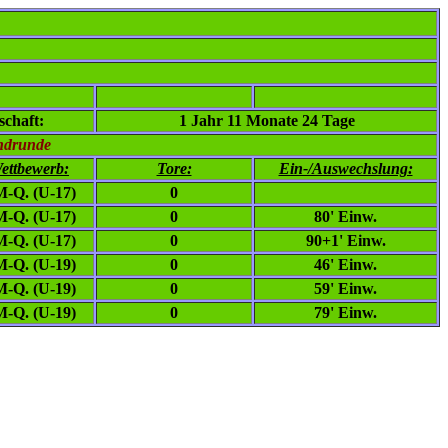
chaft:
1 Jahr 11 Monate 24 Tage
ndrunde
ettbewerb:
Tore:
Ein-/Auswechslung:
-Q. (U-17)
0
-Q. (U-17)
0
80' Einw.
-Q. (U-17)
0
90+1' Einw.
-Q. (U-19)
0
46' Einw.
-Q. (U-19)
0
59' Einw.
-Q. (U-19)
0
79' Einw.