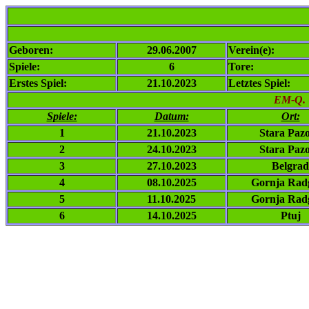
Geboren:
29.06.2007
Verein(e):
Spiele:
6
Tore:
Erstes Spiel:
21.10.2023
Letztes Spiel:
EM-Q. 
Spiele:
Datum:
Ort:
1
21.10.2023
Stara Paz
2
24.10.2023
Stara Paz
3
27.10.2023
Belgrad
4
08.10.2025
Gornja Rad
5
11.10.2025
Gornja Rad
6
14.10.2025
Ptuj