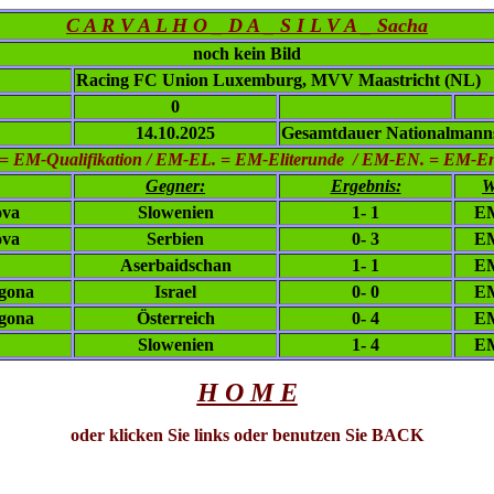
C A R V A L H O _ D A _ S I L V A _ Sacha
noch kein Bild
Racing FC Union Luxemburg, MVV Maastricht (NL)
0
14.10.2025
Gesamtdauer Nationalmanns
= EM-Qualifikation / EM-EL. = EM-Eliterunde / EM-EN. = EM-E
Gegner:
Ergebnis:
W
ova
Slowenien
1- 1
EM
ova
Serbien
0- 3
EM
Aserbaidschan
1- 1
EM
gona
Israel
0- 0
EM
gona
Österreich
0- 4
EM
Slowenien
1- 4
EM
H O M E
oder klicken Sie links oder benutzen Sie BACK