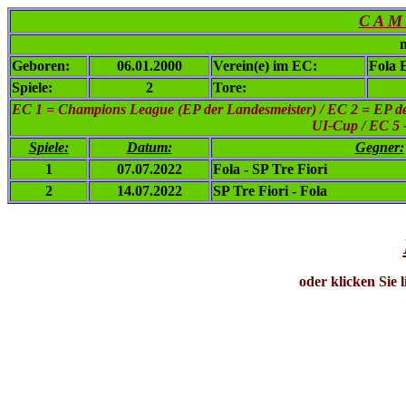
C A M
n
Geboren:
06.01.2000
Verein(e) im EC:
Fola 
Spiele:
2
Tore:
EC 1
= Champions League (EP der Landesmeister) / EC 2 = EP de
UI-Cup / EC 5 
Spiele:
Datum:
Gegner:
1
07.07.2022
Fola - SP Tre Fiori
2
14.07.2022
SP Tre Fiori - Fola
oder klicken Sie