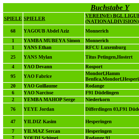
Buchstabe Y
VEREIN(E) BGL LIGU
SPIELE
SPIELER
(NATIONALDIVISION)
68
YAGOUB Abdel Aziz
Monnerich
1
YAMBA MUBEYA Simon
Monnerich
1
YANS Ethan
RFCU Luxemburg
25
YANS Mylan
Titus Petingen,Hostert
4
YAO Devann
Rosport
Mondorf,Hamm
95
YAO Fabrice
Benfica,Mondorf,Hesper
20
YAO Guillaume
Rodange
6
YAO Narcisse
F91 Düdelingen
2
YEMBA MAHOP Serge
Niederkorn
76
YEYE Jordan
Differdingen 03,F91 Düd
47
YILDIZ Kasim
Hesperingen
7
YILMAZ Sercan
Hesperingen
7
YOUDI Schimei
Rodange 91