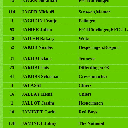
13
JAGER Jonathan
F91 Düdelingen
114
JAGER Mickaël
Strassen,Mamer
3
JAGODIN Franjo
Petingen
93
JAHIER Julien
F91 Düdelingen,RFCU 
18
JAITEH Bakary
Wiltz
52
JAKOB Nicolas
Hesperingen,Rosport
31
JAKOBI Klaus
Jeunesse
25
JAKOBI Luis
Differdingen 03
41
JAKOBS Sebastian
Grevenmacher
4
JALASSI
Chiers
16
JALLAY Henri
Chiers
1
JALLOT Jessim
Hesperingen
10
JAMINET Carlo
Red Boys
178
JAMINET Johny
The National