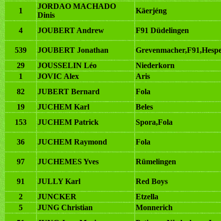
JORDAO MACHADO
1
Käerjéng
Dinis
4
JOUBERT Andrew
F91 Düdelingen
539
JOUBERT Jonathan
Grevenmacher,F91,Hespe
29
JOUSSELIN Léo
Niederkorn
1
JOVIC Alex
Aris
82
JUBERT Bernard
Fola
19
JUCHEM Karl
Beles
153
JUCHEM Patrick
Spora,Fola
36
JUCHEM Raymond
Fola
97
JUCHEMES Yves
Rümelingen
91
JULLY Karl
Red Boys
2
JUNCKER
Etzella
5
JUNG Christian
Monnerich