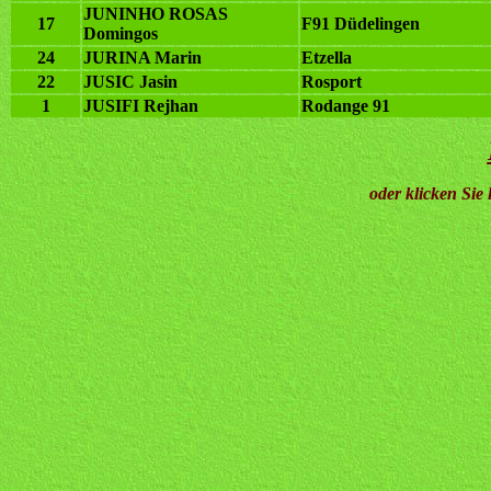
JUNINHO ROSAS
17
F91 Düdelingen
Domingos
24
JURINA Marin
Etzella
22
JUSIC Jasin
Rosport
1
JUSIFI Rejhan
Rodange 91
oder klicken Sie