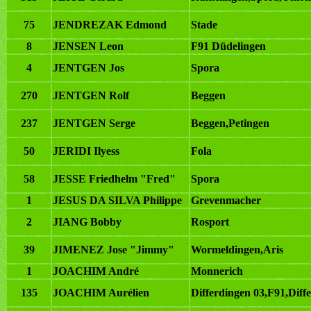
75
JENDREZAK Edmond
Stade
8
JENSEN Leon
F91 Düdelingen
4
JENTGEN Jos
Spora
270
JENTGEN Rolf
Beggen
237
JENTGEN Serge
Beggen,Petingen
50
JERIDI Ilyess
Fola
58
JESSE Friedhelm "Fred"
Spora
1
JESUS DA SILVA Philippe
Grevenmacher
2
JIANG Bobby
Rosport
39
JIMENEZ Jose "Jimmy"
Wormeldingen,Aris
1
JOACHIM André
Monnerich
135
JOACHIM Aurélien
Differdingen 03,F91,Diff