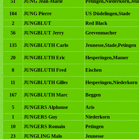
51
JUNG Jean-Marie
Petingen,Niederkorn,Jeu
104
JUNG Pierre
US Düdelingen,Stade
2
JUNGBLUT
Red Black
56
JUNGBLUT Jerry
Grevenmacher
135
JUNGBLUTH Carlo
Jeunesse,Stade,Petingen
20
JUNGBLUTH Eric
Hesperingen,Mamer
8
JUNGBLUTH Fred
Eischen
11
JUNGBLUTH Gilles
Hesperingen,Niederkorn
167
JUNGBLUTH Marc
Beggen
5
JUNGERS Alphonse
Aris
1
JUNGERS Guy
Niederkorn
10
JUNGERS Romain
Petingen
23
JUNGLING Malo
Jeunesse