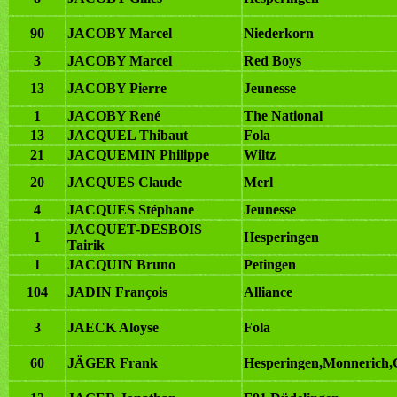
90
JACOBY Marcel
Niederkorn
3
JACOBY Marcel
Red Boys
13
JACOBY Pierre
Jeunesse
1
JACOBY René
The National
13
JACQUEL Thibaut
Fola
21
JACQUEMIN Philippe
Wiltz
20
JACQUES Claude
Merl
4
JACQUES Stéphane
Jeunesse
JACQUET-DESBOIS
1
Hesperingen
Tairik
1
JACQUIN Bruno
Petingen
104
JADIN François
Alliance
3
JAECK Aloyse
Fola
60
JÄGER Frank
Hesperingen,Monnerich