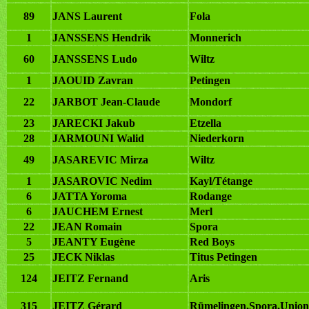
89
JANS Laurent
Fola
1
JANSSENS Hendrik
Monnerich
60
JANSSENS Ludo
Wiltz
1
JAOUID Zavran
Petingen
22
JARBOT Jean-Claude
Mondorf
23
JARECKI Jakub
Etzella
28
JARMOUNI Walid
Niederkorn
49
JASAREVIC Mirza
Wiltz
1
JASAROVIC Nedim
Kayl/Tétange
6
JATTA Yoroma
Rodange
6
JAUCHEM Ernest
Merl
22
JEAN Romain
Spora
5
JEANTY Eugène
Red Boys
25
JECK Niklas
Titus Petingen
124
JEITZ Fernand
Aris
315
JEITZ Gérard
Rümelingen,Spora,Union