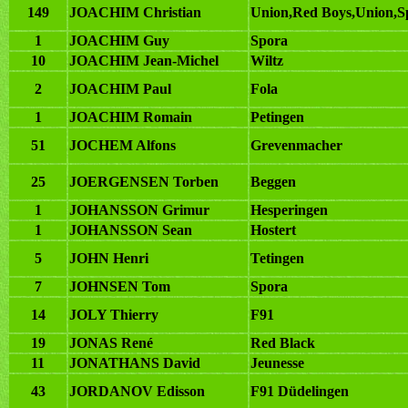
149
JOACHIM Christian
Union,Red Boys,Union,S
1
JOACHIM Guy
Spora
10
JOACHIM Jean-Michel
Wiltz
2
JOACHIM Paul
Fola
1
JOACHIM Romain
Petingen
51
JOCHEM Alfons
Grevenmacher
25
JOERGENSEN Torben
Beggen
1
JOHANSSON Grimur
Hesperingen
1
JOHANSSON Sean
Hostert
5
JOHN Henri
Tetingen
7
JOHNSEN Tom
Spora
14
JOLY Thierry
F91
19
JONAS René
Red Black
11
JONATHANS David
Jeunesse
43
JORDANOV Edisson
F91 Düdelingen