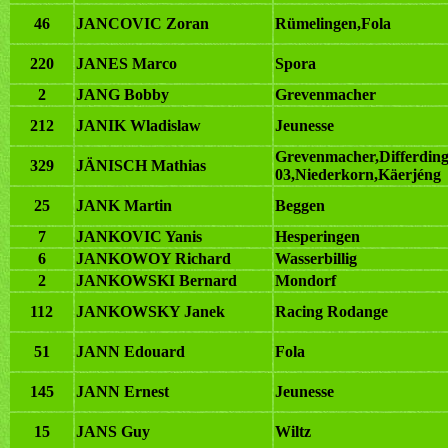
46
JANCOVIC Zoran
Rümelingen,Fola
220
JANES Marco
Spora
2
JANG Bobby
Grevenmacher
212
JANIK Wladislaw
Jeunesse
Grevenmacher,Differdin
329
JÄNISCH Mathias
03,Niederkorn,Käerjéng
25
JANK Martin
Beggen
7
JANKOVIC Yanis
Hesperingen
6
JANKOWOY Richard
Wasserbillig
2
JANKOWSKI Bernard
Mondorf
112
JANKOWSKY Janek
Racing Rodange
51
JANN Edouard
Fola
145
JANN Ernest
Jeunesse
15
JANS Guy
Wiltz