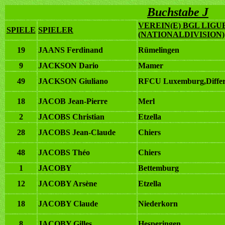
Buchstabe J
VEREIN(E) BGL LIGU
SPIELE
SPIELER
(NATIONALDIVISION)
19
JAANS Ferdinand
Rümelingen
9
JACKSON Dario
Mamer
49
JACKSON Giuliano
RFCU Luxemburg,Differ
18
JACOB Jean-Pierre
Merl
2
JACOBS Christian
Etzella
28
JACOBS Jean-Claude
Chiers
48
JACOBS Théo
Chiers
1
JACOBY
Bettemburg
12
JACOBY Arsène
Etzella
18
JACOBY Claude
Niederkorn
8
JACOBY Gilles
Hesperingen