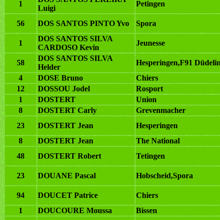
1
Petingen
Luigi
56
DOS SANTOS PINTO Yvo
Spora
DOS SANTOS SILVA
1
Jeunesse
CARDOSO Kevin
DOS SANTOS SILVA
58
Hesperingen,F91 Düdeli
Helder
4
DOSE Bruno
Chiers
12
DOSSOU Jodel
Rosport
1
DOSTERT
Union
8
DOSTERT Carly
Grevenmacher
23
DOSTERT Jean
Hesperingen
8
DOSTERT Jean
The National
48
DOSTERT Robert
Tetingen
23
DOUANE Pascal
Hobscheid,Spora
94
DOUCET Patrice
Chiers
1
DOUCOURE Moussa
Bissen