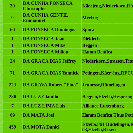
DA CUNHA FONSECA
39
Käerjéng,Niederkorn,Rü
Christophe
DA CUNHA GENTIL
9
Mertzig
Emmanuel
60
DA FONSECA Domingos
Spora
1
DA FONSECA Joao
Diekirch
1
DA FONSECA Mike
Beggen
1
DA FONSECA Milton
Hamm Benfica
24
DA GRACA DIAS Jeffrey
Niederkorn,Strassen,Tit
71
DA GRACA DIAS Yannick
Petingen,Käerjéng,RFCU
223
DA GRAVA Robert "Fino"
Jeunesse,Rümelingen
286
DA LUZ Claudio
Beggen,Etzella,Hesperin
7
DA LUZ LIMA Luis
Alliance Luxemburg
69
DA MATA Joel
Hamm Benfica,Titus Peti
Etzella,F91 Düdelingen
459
DA MOTA Daniel
03,Etzella,Bissen