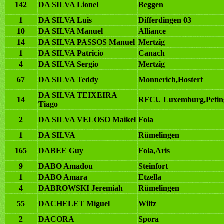
142
DA SILVA Lionel
Beggen
1
DA SILVA Luis
Differdingen 03
10
DA SILVA Manuel
Alliance
14
DA SILVA PASSOS Manuel
Mertzig
1
DA SILVA Patricio
Canach
4
DA SILVA Sergio
Mertzig
67
DA SILVA Teddy
Monnerich,Hostert
DA SILVA TEIXEIRA
14
RFCU Luxemburg,Petin
Tiago
2
DA SILVA VELOSO Maikel
Fola
1
DA SILVA
Rümelingen
165
DABEE Guy
Fola,Aris
9
DABO Amadou
Steinfort
1
DABO Amara
Etzella
4
DABROWSKI Jeremiah
Rümelingen
55
DACHELET Miguel
Wiltz
2
DACORA
Spora