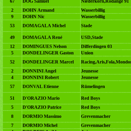
67
DOG Samuel
Niederkorn,Rodange 91
2
DOHN Armand
Wasserbillig
9
DOHN Nic
Wasserbillig
53
DOMAGALA Michel
Stade
49
DOMAGALA René
USD,Stade
12
DOMINGUES Nelson
Differdingen 03
5
DONDELINGER Gaston
Union
52
DONDELINGER Marcel
Racing,Aris,Fola,Mondo
2
DONNINI Angel
Jeunesse
4
DONNINI Robert
Jeunesse
57
DONVAL Etienne
Rümelingen
51
D'ORAZIO Mario
Red Boys
5
D'ORAZIO Patrice
Red Boys
8
DORMIO Massimo
Grevenmacher
7
DORMIO Michel
Grevenmacher