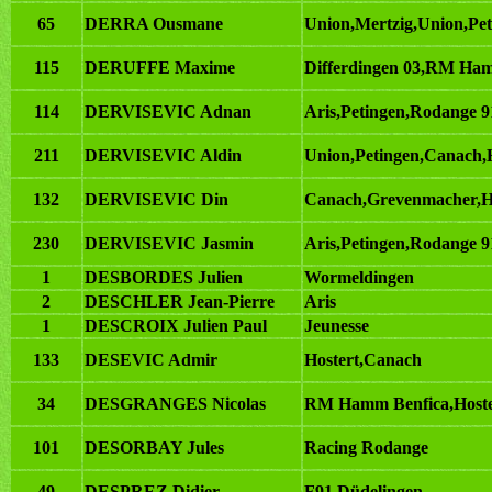
65
DERRA Ousmane
Union,Mertzig,Union,Pet
115
DERUFFE Maxime
Differdingen 03,RM Ham
114
DERVISEVIC Adnan
Aris,Petingen,Rodange 9
211
DERVISEVIC Aldin
Union,Petingen,Canach,H
132
DERVISEVIC Din
Canach,Grevenmacher,H
230
DERVISEVIC Jasmin
Aris,Petingen,Rodange 9
1
DESBORDES Julien
Wormeldingen
2
DESCHLER Jean-Pierre
Aris
1
DESCROIX Julien Paul
Jeunesse
133
DESEVIC Admir
Hostert,Canach
34
DESGRANGES Nicolas
RM Hamm Benfica,Hoste
101
DESORBAY Jules
Racing Rodange
49
DESPREZ Didier
F91 Düdelingen