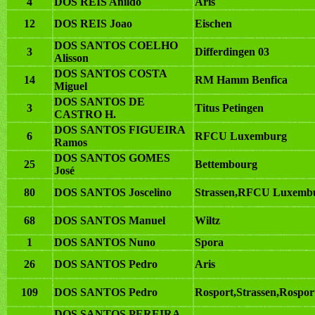
4
DOS REIS Anildo
Aris
12
DOS REIS Joao
Eischen
DOS SANTOS COELHO
3
Differdingen 03
Alisson
DOS SANTOS COSTA
14
RM Hamm Benfica
Miguel
DOS SANTOS DE
3
Titus Petingen
CASTRO H.
DOS SANTOS FIGUEIRA
6
RFCU Luxemburg
Ramos
DOS SANTOS GOMES
25
Bettembourg
José
80
DOS SANTOS Joscelino
Strassen,RFCU Luxembu
68
DOS SANTOS Manuel
Wiltz
1
DOS SANTOS Nuno
Spora
26
DOS SANTOS Pedro
Aris
109
DOS SANTOS Pedro
Rosport,Strassen,Rospor
DOS SANTOS PEREIRA