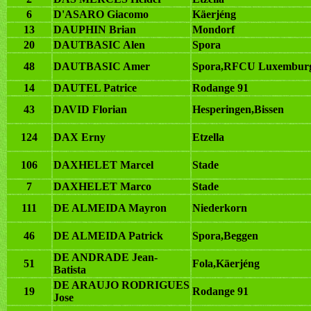
6
D'ASARO Giacomo
Käerjéng
13
DAUPHIN Brian
Mondorf
20
DAUTBASIC Alen
Spora
48
DAUTBASIC Amer
Spora,RFCU Luxemburg,
14
DAUTEL Patrice
Rodange 91
43
DAVID Florian
Hesperingen,Bissen
124
DAX Erny
Etzella
106
DAXHELET Marcel
Stade
7
DAXHELET Marco
Stade
111
DE ALMEIDA Mayron
Niederkorn
46
DE ALMEIDA Patrick
Spora,Beggen
DE ANDRADE Jean-
51
Fola,Käerjéng
Batista
DE ARAUJO RODRIGUES
19
Rodange 91
Jose