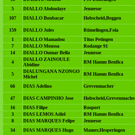
5
DIALLO Abdoulaye
Jeunesse
107
DIALLO Boubacar
Hobscheid,Beggen
159
DIALLO Jules
Rümelingen,Fola
1
DIALLO Mamadou
Titus Petingen
7
DIALLO Moussa
Rodange 91
14
DIALLO Oumar Bella
Jeunesse
DIALLO ZAINOULE
4
RM Hamm Benfica
Abidine
DIALUNGANA NZONGO
5
RM Hamm Benfica
Michel
66
DIAS Adelino
Grevenmacher
47
DIAS CAMPINHO Jose
Hobscheid,Grevenmache
16
DIAS Filipe
Rosport
3
DIAS LEMOS Adiel
RM Hamm Benfica
8
DIAS MARQUES Felipe
Jeunesse
34
DIAS MARQUES Hugo
Mamer,Hesperingen