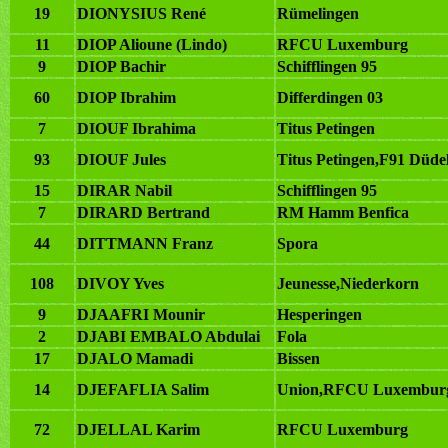
19
DIONYSIUS René
Rümelingen
11
DIOP Alioune (Lindo)
RFCU Luxemburg
9
DIOP Bachir
Schifflingen 95
60
DIOP Ibrahim
Differdingen 03
7
DIOUF Ibrahima
Titus Petingen
93
DIOUF Jules
Titus Petingen,F91 Düde
15
DIRAR Nabil
Schifflingen 95
7
DIRARD Bertrand
RM Hamm Benfica
44
DITTMANN Franz
Spora
108
DIVOY Yves
Jeunesse,Niederkorn
9
DJAAFRI Mounir
Hesperingen
2
DJABI EMBALO Abdulai
Fola
17
DJALO Mamadi
Bissen
14
DJEFAFLIA Salim
Union,RFCU Luxembur
72
DJELLAL Karim
RFCU Luxemburg