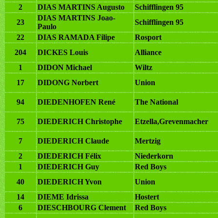
2
DIAS MARTINS Augusto
Schifflingen 95
DIAS MARTINS Joao-
23
Schifflingen 95
Paulo
22
DIAS RAMADA Filipe
Rosport
204
DICKES Louis
Alliance
1
DIDON Michael
Wiltz
17
DIDONG Norbert
Union
94
DIEDENHOFEN René
The National
75
DIEDERICH Christophe
Etzella,Grevenmacher
7
DIEDERICH Claude
Mertzig
2
DIEDERICH Félix
Niederkorn
1
DIEDERICH Guy
Red Boys
40
DIEDERICH Yvon
Union
14
DIEME Idrissa
Hostert
6
DIESCHBOURG Clement
Red Boys