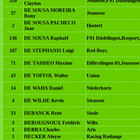
339
Jeunesse,F91 Düdelinge
Clayton
DE SOUSA MOREIRA
37
Jeunesse
Rony
DE SOUSA PACHECO
2
Hostert
Joao
136
DE SOUSA Raphaël
F91 Düdelingen,Rosport,
107
DE STEPHANIS Luigi
Red Boys
71
DE TADDEO Maxime
Differdingen 03,Jeunesse
43
DE TOFFOL Walter
Union
14
DE WAHA Daniel
Niederkorn
4
DE WILDE Kevin
Strassen
33
DEBANCK René
Stade
3
DEBOUGNOUX Frédéric
Wiltz
1
DEBRA Charles
Aris
1
DECKER Aloyse
Racing Rodange