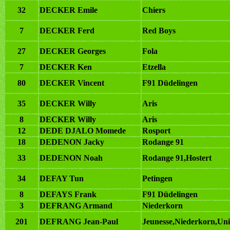
32
DECKER Emile
Chiers
7
DECKER Ferd
Red Boys
27
DECKER Georges
Fola
7
DECKER Ken
Etzella
80
DECKER Vincent
F91 Düdelingen
35
DECKER Willy
Aris
8
DECKER Willy
Aris
12
DEDE DJALO Momede
Rosport
18
DEDENON Jacky
Rodange 91
33
DEDENON Noah
Rodange 91,Hostert
34
DEFAY Tun
Petingen
8
DEFAYS Frank
F91 Düdelingen
3
DEFRANG Armand
Niederkorn
201
DEFRANG Jean-Paul
Jeunesse,Niederkorn,Uni