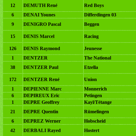
12
DEMUTH René
Red Boys
6
DENAI Younes
Differdingen 03
9
DENIGRO Pascal
Beggen
15
DENIS Marcel
Racing
126
DENIS Raymond
Jeunesse
1
DENTZER
The National
38
DENTZER Paul
Etzella
172
DENTZER René
Union
1
DEPIENNE Marc
Monnerich
6
DEPIREUX Eric
Petingen
1
DEPRE Geoffrey
Kayl/Tétange
21
DEPRE Quentin
Rümelingen
6
DEPREZ Werner
Hobscheid
42
DERBALI Rayed
Hostert