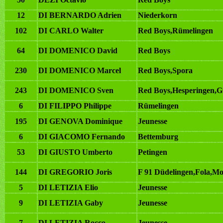
12
DI BERNARDO Adrien
Niederkorn
102
DI CARLO Walter
Red Boys,Rümelingen
64
DI DOMENICO David
Red Boys
230
DI DOMENICO Marcel
Red Boys,Spora
243
DI DOMENICO Sven
Red Boys,Hesperingen,
6
DI FILIPPO Philippe
Rümelingen
195
DI GENOVA Dominique
Jeunesse
6
DI GIACOMO Fernando
Bettemburg
53
DI GIUSTO Umberto
Petingen
144
DI GREGORIO Joris
F 91 Düdelingen,Fola,M
5
DI LETIZIA Elio
Jeunesse
9
DI LETIZIA Gaby
Jeunesse
7
DI LETIZIA Rocco
Jeunesse