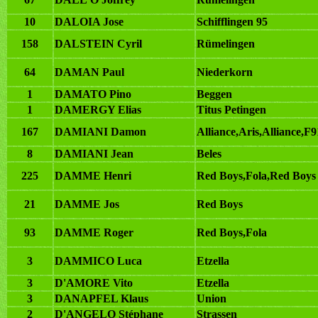
10
DALOIA Jose
Schifflingen 95
158
DALSTEIN Cyril
Rümelingen
64
DAMAN Paul
Niederkorn
1
DAMATO Pino
Beggen
1
DAMERGY Elias
Titus Petingen
167
DAMIANI Damon
Alliance,Aris,Alliance,F
8
DAMIANI Jean
Beles
225
DAMME Henri
Red Boys,Fola,Red Boys
21
DAMME Jos
Red Boys
93
DAMME Roger
Red Boys,Fola
3
DAMMICO Luca
Etzella
3
D'AMORE Vito
Etzella
3
DANAPFEL Klaus
Union
2
D'ANGELO Stéphane
Strassen