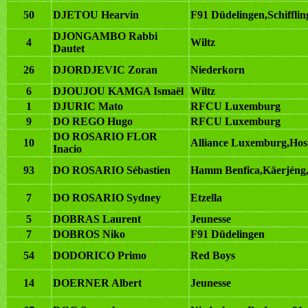
50
DJETOU Hearvin
F91 Düdelingen,Schiffli
DJONGAMBO Rabbi
4
Wiltz
Dautet
26
DJORDJEVIC Zoran
Niederkorn
6
DJOUJOU KAMGA Ismaël
Wiltz
1
DJURIC Mato
RFCU Luxemburg
9
DO REGO Hugo
RFCU Luxemburg
DO ROSARIO FLOR
10
Alliance Luxemburg,Hos
Inacio
93
DO ROSARIO Sébastien
Hamm Benfica,Käerjéng,
7
DO ROSARIO Sydney
Etzella
5
DOBRAS Laurent
Jeunesse
7
DOBROS Niko
F91 Düdelingen
54
DODORICO Primo
Red Boys
14
DOERNER Albert
Jeunesse