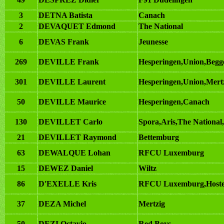
3
DETNA Batista
Canach
2
DEVAQUET Edmond
The National
6
DEVAS Frank
Jeunesse
269
DEVILLE Frank
Hesperingen,Union,Begg
301
DEVILLE Laurent
Hesperingen,Union,Mert
50
DEVILLE Maurice
Hesperingen,Canach
130
DEVILLET Carlo
Spora,Aris,The National
21
DEVILLET Raymond
Bettemburg
63
DEWALQUE Lohan
RFCU Luxemburg
15
DEWEZ Daniel
Wiltz
86
D'EXELLE Kris
RFCU Luxemburg,Hoste
37
DEZA Michel
Mertzig
50
DEZI Octavio
Red Boys