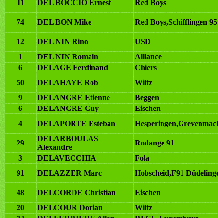
11
DEL BOCCIO Ernest
Red Boys
74
DEL BON Mike
Red Boys,Schifflingen 95
12
DEL NIN Rino
USD
1
DEL NIN Romain
Alliance
6
DELAGE Ferdinand
Chiers
50
DELAHAYE Rob
Wiltz
9
DELANGRE Etienne
Beggen
6
DELANGRE Guy
Eischen
4
DELAPORTE Esteban
Hesperingen,Grevenmac
DELARBOULAS
29
Rodange 91
Alexandre
3
DELAVECCHIA
Fola
91
DELAZZER Marc
Hobscheid,F91 Düdeling
48
DELCORDE Christian
Eischen
20
DELCOUR Dorian
Wiltz