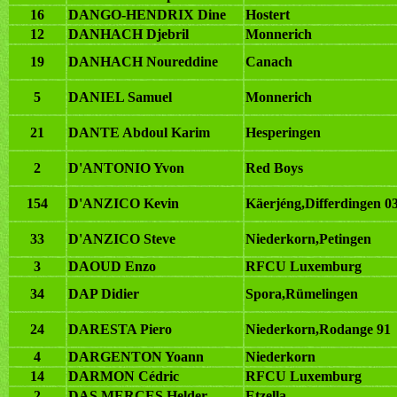
16
DANGO-HENDRIX Dine
Hostert
12
DANHACH Djebril
Monnerich
19
DANHACH Noureddine
Canach
5
DANIEL Samuel
Monnerich
21
DANTE Abdoul Karim
Hesperingen
2
D'ANTONIO Yvon
Red Boys
154
D'ANZICO Kevin
Käerjéng,Differdingen 0
33
D'ANZICO Steve
Niederkorn,Petingen
3
DAOUD Enzo
RFCU Luxemburg
34
DAP Didier
Spora,Rümelingen
24
DARESTA Piero
Niederkorn,Rodange 91
4
DARGENTON Yoann
Niederkorn
14
DARMON Cédric
RFCU Luxemburg
2
DAS MERCES Helder
Etzella