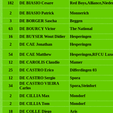
182
DE BIASIO Cesare
Red Boys,Alliance,Niede
2
DE BIASIO Patrick
Monnerich
3
DE BORGER Sascha
Beggen
63
DE BOURCY Victor
The National
16
DE BUYSER Wout Didier
Hesperingen
2
DE CAE Jonathan
Hesperingen
54
DE CAE Matthew
Hesperingen,RFCU Lux
12
DE CAROLIS Claudio
Mamer
25
DE CASTRO Erico
Differdingen 03
12
DE CASTRO Sergio
Spora
DE CASTRO VIEIRA
34
Spora,Steinfort
Carlos
2
DE CILLIA Max
Mondorf
2
DE CILLIA Tom
Mondorf
18
DE COLLE Diego
Aris