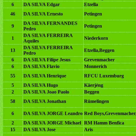
6
DA SILVA Edgar
Etzella
46
DA SILVA Ernesto
Petingen
DA SILVA FERNANDES
9
Petingen
Pedro
DA SILVA FERREIRA
1
Niederkorn
Aquiles
DA SILVA FERREIRA
13
Etzella,Beggen
Pedro
6
DA SILVA Filipe Jesus
Grevenmacher
6
DA SILVA Flavio
Monnerich
55
DA SILVA Henrique
RFCU Luxemburg
5
DA SILVA Hugo
Käerjéng
2
DA SILVA Joao Paolo
Beggen
58
DA SILVA Jonathan
Rümelingen
6
DA SILVA JORGE Leandro
Red Boys,Grevenmacher,
2
DA SILVA JORGE Michael
RM Hamm Benfica
15
DA SILVA Jose
Aris