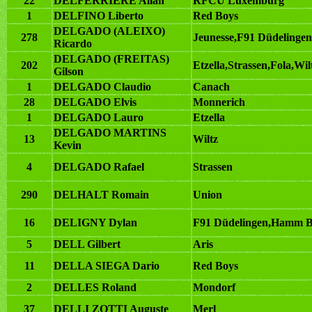
22
DELFERRIERE Allan
RFCU Luxemburg
1
DELFINO Liberto
Red Boys
DELGADO (ALEIXO)
278
Jeunesse,F91 Düdelingen
Ricardo
DELGADO (FREITAS)
202
Etzella,Strassen,Fola,Wi
Gilson
1
DELGADO Claudio
Canach
28
DELGADO Elvis
Monnerich
1
DELGADO Lauro
Etzella
DELGADO MARTINS
13
Wiltz
Kevin
4
DELGADO Rafael
Strassen
290
DELHALT Romain
Union
16
DELIGNY Dylan
F91 Düdelingen,Hamm B
5
DELL Gilbert
Aris
11
DELLA SIEGA Dario
Red Boys
2
DELLES Roland
Mondorf
37
DELLI ZOTTI Auguste
Merl