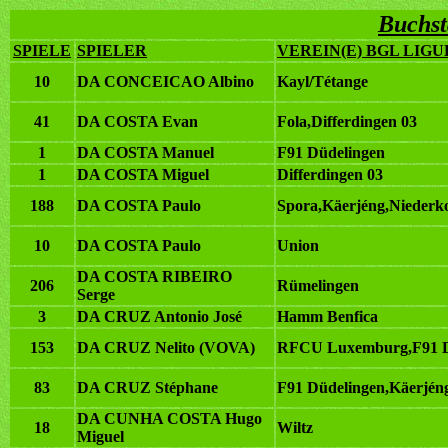
Buchst
SPIELE
SPIELER
VEREIN(E) BGL LIGU
10
DA CONCEICAO Albino
Kayl/Tétange
41
DA COSTA Evan
Fola,Differdingen 03
1
DA COSTA Manuel
F91 Düdelingen
1
DA COSTA Miguel
Differdingen 03
188
DA COSTA Paulo
Spora,Käerjéng,Niederk
10
DA COSTA Paulo
Union
DA COSTA RIBEIRO
206
Rümelingen
Serge
3
DA CRUZ Antonio José
Hamm Benfica
153
DA CRUZ Nelito (VOVA)
RFCU Luxemburg,F91 Dü
83
DA CRUZ Stéphane
F91 Düdelingen,Käerjén
DA CUNHA COSTA Hugo
18
Wiltz
Miguel