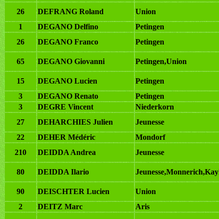
26
DEFRANG Roland
Union
1
DEGANO Delfino
Petingen
26
DEGANO Franco
Petingen
65
DEGANO Giovanni
Petingen,Union
15
DEGANO Lucien
Petingen
3
DEGANO Renato
Petingen
3
DEGRE Vincent
Niederkorn
27
DEHARCHIES Julien
Jeunesse
22
DEHER Médéric
Mondorf
210
DEIDDA Andrea
Jeunesse
80
DEIDDA Ilario
Jeunesse,Monnerich,Kayl
90
DEISCHTER Lucien
Union
2
DEITZ Marc
Aris