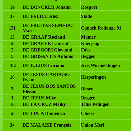
19
DE DONCKER Johann
Rosport
37
DE FELICE Alex
Stade
DE FREITAS SEMEDO
131
Canach,Rodange 91
Marco
13
DE GRAAF Roeland
Mamer
2
DE GRAEVE Laurent
Käerjéng
2
DE GREGORI Giovanni
Fola
5
DE GRISANTIS Antonio
Beggen
102
DE IULIUS Luciano
Aris,Wormeldingen
DE JESUS CARDOSO
16
Hesperingen
Dylan
DE JESUS DOS SANTOS
3
Bissen
Elisson
1
DE JESUS Mike
Beggen
10
DE LA CRUZ Maiky
Titus Petingen
2
DE LUCA Domenico
Chiers
34
DE MALAISE François
Union,Merl