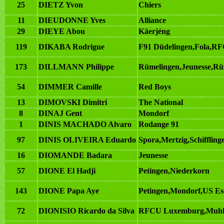
25
DIETZ Yvon
Chiers
11
DIEUDONNE Yves
Alliance
29
DIEYE Abou
Käerjéng
119
DIKABA Rodrigue
F91 Düdelingen,Fola,
173
DILLMANN Philippe
Rümelingen,Jeunesse,Rü
54
DIMMER Camille
Red Boys
13
DIMOVSKI Dimitri
The National
8
DINAJ Gent
Mondorf
1
DINIS MACHADO Alvaro
Rodange 91
97
DINIS OLIVEIRA Eduardo
Spora,Mertzig,Schiffling
16
DIOMANDE Badara
Jeunesse
57
DIONE El Hadji
Petingen,Niederkorn
143
DIONE Papa Aye
Petingen,Mondorf,US Es
72
DIONISIO Ricardo da Silva
RFCU Luxemburg,Muhl