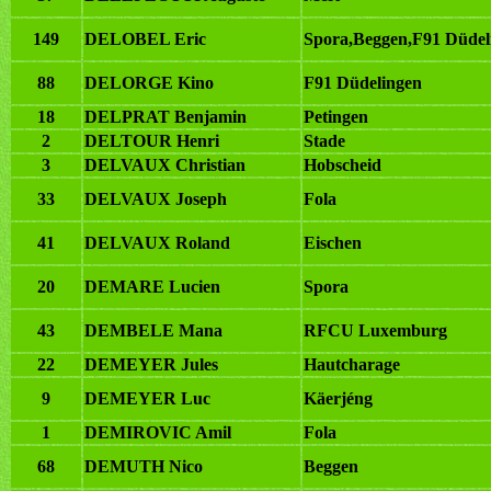
149
DELOBEL Eric
Spora,Beggen,F91 Düdel
88
DELORGE Kino
F91 Düdelingen
18
DELPRAT Benjamin
Petingen
2
DELTOUR Henri
Stade
3
DELVAUX Christian
Hobscheid
33
DELVAUX Joseph
Fola
41
DELVAUX Roland
Eischen
20
DEMARE Lucien
Spora
43
DEMBELE Mana
RFCU Luxemburg
22
DEMEYER Jules
Hautcharage
9
DEMEYER Luc
Käerjéng
1
DEMIROVIC Amil
Fola
68
DEMUTH Nico
Beggen