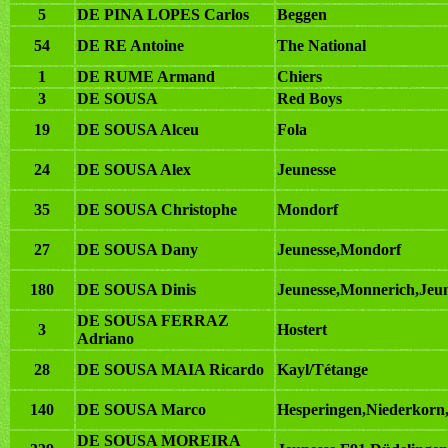
5
DE PINA LOPES Carlos
Beggen
54
DE RE Antoine
The National
1
DE RUME Armand
Chiers
3
DE SOUSA
Red Boys
19
DE SOUSA Alceu
Fola
24
DE SOUSA Alex
Jeunesse
35
DE SOUSA Christophe
Mondorf
27
DE SOUSA Dany
Jeunesse,Mondorf
180
DE SOUSA Dinis
Jeunesse,Monnerich,Jeun
DE SOUSA FERRAZ
3
Hostert
Adriano
28
DE SOUSA MAIA Ricardo
Kayl/Tétange
140
DE SOUSA Marco
Hesperingen,Niederkorn
DE SOUSA MOREIRA