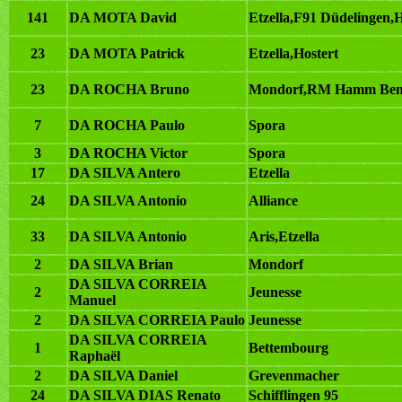
141
DA MOTA David
Etzella,F91 Düdelingen,
23
DA MOTA Patrick
Etzella,Hostert
23
DA ROCHA Bruno
Mondorf,RM Hamm Ben
7
DA ROCHA Paulo
Spora
3
DA ROCHA Victor
Spora
17
DA SILVA Antero
Etzella
24
DA SILVA Antonio
Alliance
33
DA SILVA Antonio
Aris,Etzella
2
DA SILVA Brian
Mondorf
DA SILVA CORREIA
2
Jeunesse
Manuel
2
DA SILVA CORREIA Paulo
Jeunesse
DA SILVA CORREIA
1
Bettembourg
Raphaël
2
DA SILVA Daniel
Grevenmacher
24
DA SILVA DIAS Renato
Schifflingen 95