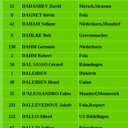
52
DADASHEV David
Mersch,Strassen
8
DAGNET Kévin
Fola
42
DAHAM Sofiane
Niederkorn,Mondorf
9
DAHLKE Bob
Grevenmacher
130
DAHM Germain
Niederkorn
2
DAHM Robert
Fola
50
DAL SASSO Gérard
Rümelingen
1
DALEIDEN
Diekirch
49
DALEIDEN Henri
Union
35
D'ALESSANDRO Fabio
Mondorf,Monnerich
231
DALLEVEDOVE Jakob
Fola,Rosport
122
DALLO Alfred
US Düdelingen
67
DALL'O Joffrey
Rümelingen