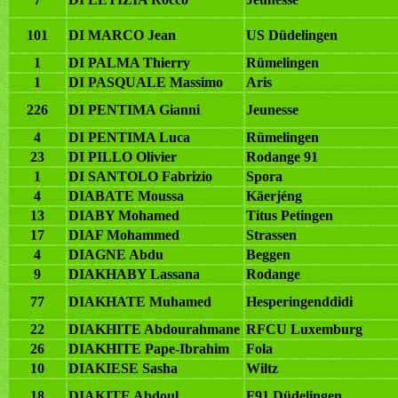
101
DI MARCO Jean
US Düdelingen
1
DI PALMA Thierry
Rümelingen
1
DI PASQUALE Massimo
Aris
226
DI PENTIMA Gianni
Jeunesse
4
DI PENTIMA Luca
Rümelingen
23
DI PILLO Olivier
Rodange 91
1
DI SANTOLO Fabrizio
Spora
4
DIABATE Moussa
Käerjéng
13
DIABY Mohamed
Titus Petingen
17
DIAF Mohammed
Strassen
4
DIAGNE Abdu
Beggen
9
DIAKHABY Lassana
Rodange
77
DIAKHATE Muhamed
Hesperingenddidi
22
DIAKHITE Abdourahmane
RFCU Luxemburg
26
DIAKHITE Pape-Ibrahim
Fola
10
DIAKIESE Sasha
Wiltz
18
DIAKITE Abdoul
F91 Düdelingen