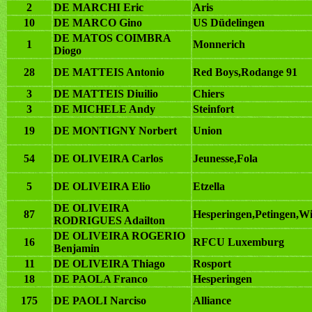
2
DE MARCHI Eric
Aris
10
DE MARCO Gino
US Düdelingen
DE MATOS COIMBRA
1
Monnerich
Diogo
28
DE MATTEIS Antonio
Red Boys,Rodange 91
3
DE MATTEIS Diuilio
Chiers
3
DE MICHELE Andy
Steinfort
19
DE MONTIGNY Norbert
Union
54
DE OLIVEIRA Carlos
Jeunesse,Fola
5
DE OLIVEIRA Elio
Etzella
DE OLIVEIRA
87
Hesperingen,Petingen,Wi
RODRIGUES Adailton
DE OLIVEIRA ROGERIO
16
RFCU Luxemburg
Benjamin
11
DE OLIVEIRA Thiago
Rosport
18
DE PAOLA Franco
Hesperingen
175
DE PAOLI Narciso
Alliance