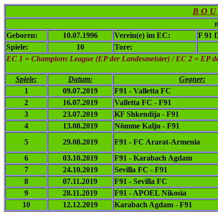
B O U 
n
Geboren:
10.07.1996
Verein(e) im EC:
F 91 
Spiele:
10
Tore:
EC 1
= Champions League (EP der Landesmeister) / EC 2 = EP de
Spiele:
Datum:
Gegner:
1
09.07.2019
F91 - Valletta FC
2
16.07.2019
Valletta FC - F91
3
23.07.2019
KF Shkendija - F91
4
13.08.2019
Nömme Kalju - F91
5
29.08.2019
F91 - FC Ararat-Armenia
6
03.10.2019
F91 - Karabach Agdam
7
24.10.2019
Sevilla FC - F91
8
07.11.2019
F91 - Sevilla FC
9
28.11.2019
F91 - APOEL Nikosia
10
12.12.2019
Karabach Agdam - F91