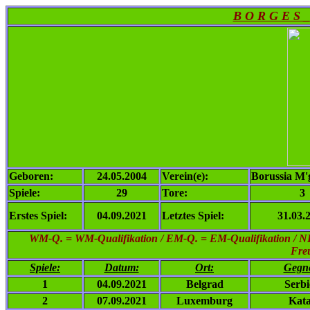
B O R G E S _
Geboren:
24.05.2004
Verein(e):
Borussia M'
Spiele:
29
Tore:
3
Erstes Spiel:
04.09.2021
Letztes Spiel:
31.03.
WM-Q. = WM-Qualifikation / EM-Q. = EM-Qualifikation / NL =
Freu
Spiele:
Datum:
Ort:
Gegn
1
04.09.2021
Belgrad
Serbi
2
07.09.2021
Luxemburg
Kat