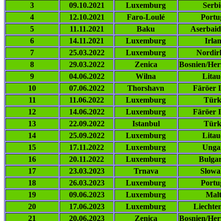
3
09.10.2021
Luxemburg
Serbi
4
12.10.2021
Faro-Loulé
Portu
5
11.11.2021
Baku
Aserbai
6
14.11.2021
Luxemburg
Irla
7
25.03.2022
Luxemburg
Nordir
8
29.03.2022
Zenica
Bosnien/He
9
04.06.2022
Wilna
Litau
10
07.06.2022
Thorshavn
Färöer I
11
11.06.2022
Luxemburg
Türk
12
14.06.2022
Luxemburg
Färöer I
13
22.09.2022
Istanbul
Türk
14
25.09.2022
Luxemburg
Litau
15
17.11.2022
Luxemburg
Unga
16
20.11.2022
Luxemburg
Bulgar
17
23.03.2023
Trnava
Slowa
18
26.03.2023
Luxemburg
Portu
19
09.06.2023
Luxemburg
Mal
20
17.06.2023
Luxemburg
Liechten
21
20.06.2023
Zenica
Bosnien/He